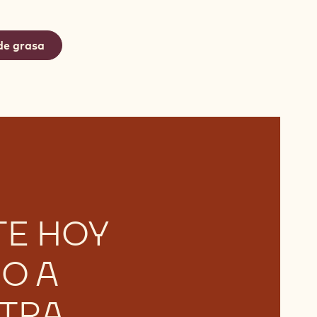
de grasa
TE HOY
O A
TRA