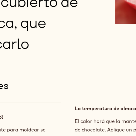
 cubierto de
ca, que
carlo
es
La temperatura de almac
o)
El calor hará que la mante
ate para moldear se
de chocolate. Aplique un