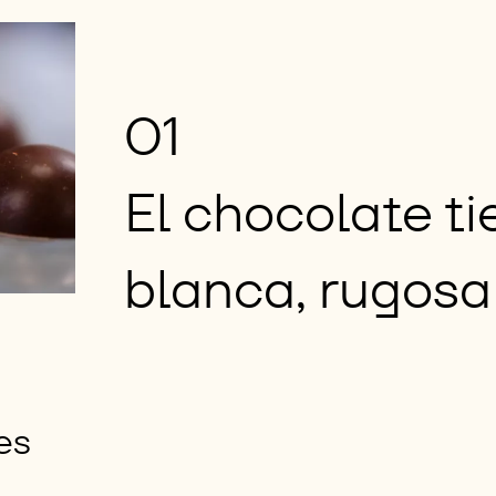
01
El chocolate ti
blanca, rugosa
es