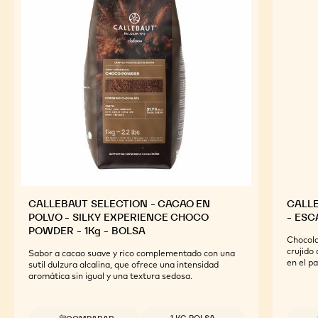
CALLEBAUT SELECTION - CACAO EN
CALLE
POLVO - SILKY EXPERIENCE CHOCO
- ESC
POWDER - 1Kg - BOLSA
Chocola
crujido
Sabor a cacao suave y rico complementado con una
en el pa
sutil dulzura alcalina, que ofrece una intensidad
aromática sin igual y una textura sedosa.
Tamaños disponibles