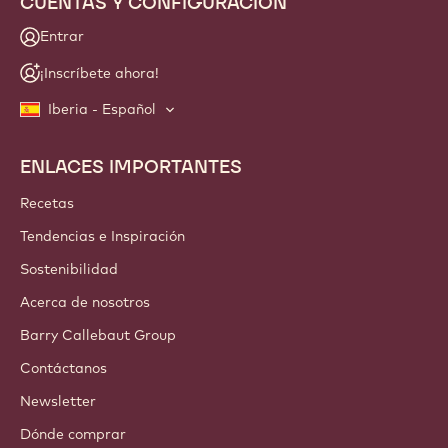
CUENTAS Y CONFIGURACIÓN
Entrar
¡Inscríbete ahora!
Iberia - Español
ENLACES IMPORTANTES
Footer
Callebaut
Recetas
Tendencias e Inspiración
Sostenibilidad
Acerca de nosotros
Barry Callebaut Group
Contáctanos
Newsletter
Dónde comprar