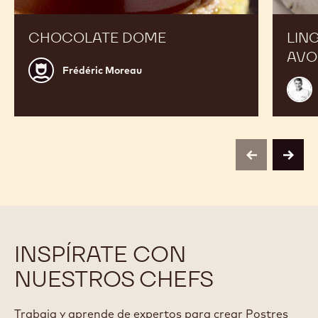
CHOCOLATE DOME
LIN
AVO
Frédéric
Frédéric Moreau
Moreau
Emma
Ryon
previous
next
INSPÍRATE CON
NUESTROS CHEFS
Trabaja y aprende de expertos para crear Postres