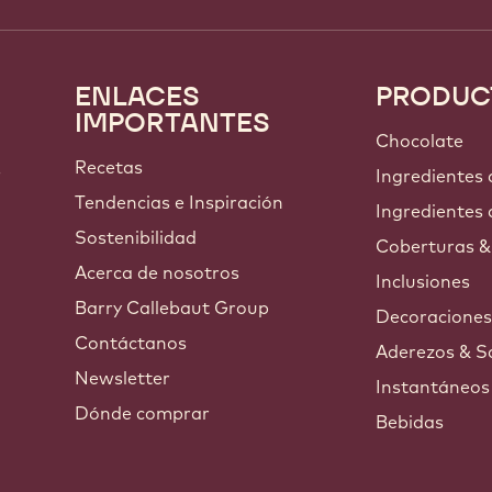
ENLACES
PRODUC
Footer
IMPORTANTES
Callebaut
Chocolate
Recetas
s
Ingredientes
Tendencias e Inspiración
Ingredientes 
Sostenibilidad
Coberturas &
Acerca de nosotros
Inclusiones
Barry Callebaut Group
Decoracione
Contáctanos
Aderezos & S
Newsletter
Instantáneos
Dónde comprar
Bebidas