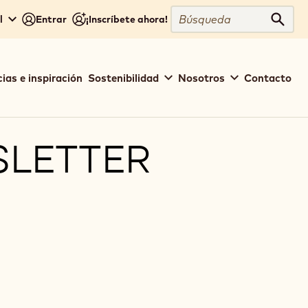
Búsqueda
l
Entrar
¡Inscríbete ahora!
Búsq
ias e inspiración
Sostenibilidad
Nosotros
Contacto
SLETTER