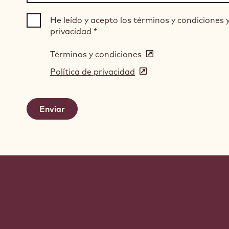
He leído y acepto los términos y condiciones y 
privacidad
*
Términos y condiciones
(opens
in
Política de privacidad
(opens
a
in
new
a
window)
new
window)
Website
info