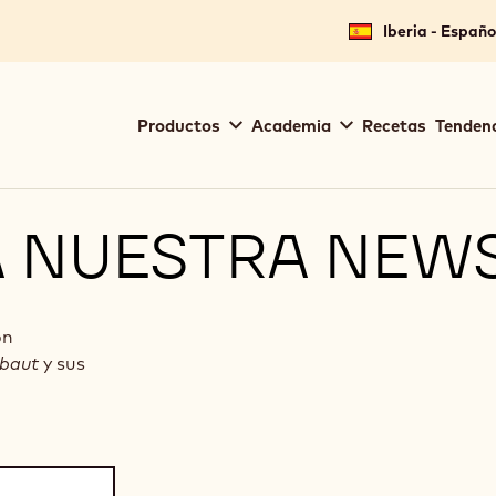
Iberia - Españo
Main
Productos
Academia
Recetas
Tendenc
navigation
Callebaut
A NUESTRA NEW
ón
ebaut
y sus