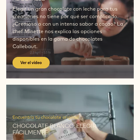
Elegir un gran chocolate con leche para tus
creaciones no tiene por qué ser complicado.
¿Cremoso o con un intenso sabor a cacao? La
chef Minette nos explica las opciones
disponibles en la gama de chocolates
Callebaut.
Ver el vídeo
Ver
el
vídeo
Ver
el
Encuentra tu chocolate original
vídeo
CHOCOLATE BLANCO: ELEGIR
FÁCILMENTE