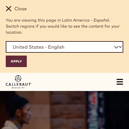
Skip to main content
Close
You are viewing this page in Latin America - Español.
Switch regions if you would like to see the content for your
location.
Tog
mai
nav