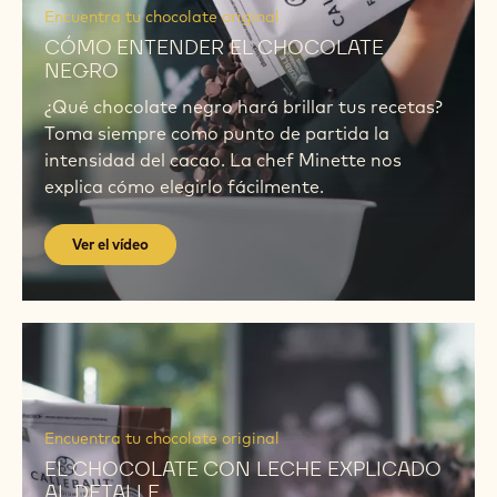
el
Encuentra tu chocolate original
vídeo
CÓMO ENTENDER EL CHOCOLATE
NEGRO
¿Qué chocolate negro hará brillar tus recetas?
Toma siempre como punto de partida la
intensidad del cacao. La chef Minette nos
explica cómo elegirlo fácilmente.
Ver el vídeo
Ver
el
vídeo
Ver
el
Encuentra tu chocolate original
vídeo
EL CHOCOLATE CON LECHE EXPLICADO
AL DETALLE