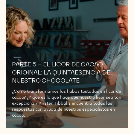
EL
LICOR
DE
CACAO
ORIGINAL:
LA
QUINTAESENCIA
DE
PARTE 5 – EL LICOR DE CACAO
NUESTRO
CHOCOLATE
ORIGINAL: LA QUINTAESENCIA DE
NUESTRO CHOCOLATE
¿Cómo transformamos las habas tostadas en licor de
cacao? ¿Y qué es lo que hace que nuestro licor sea tan
excepcional? Kirsten Tibballs encuentra todas las
respuestas con ayuda de nuestros especialistas en
cacao.