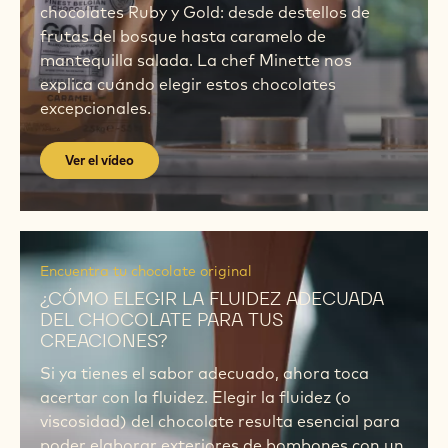
chocolates Ruby y Gold: desde destellos de
frutas del bosque hasta caramelo de
mantequilla salada. La chef Minette nos
explica cuándo elegir estos chocolates
excepcionales.
Ver el vídeo
Ver
Ver
el
el
Encuentra tu chocolate original
vídeo
vídeo
¿CÓMO ELEGIR LA FLUIDEZ ADECUADA
DEL CHOCOLATE PARA TUS
CREACIONES?
Si ya tienes el sabor adecuado, ahora toca
acertar con la fluidez. Elegir la fluidez (o
viscosidad) del chocolate resulta esencial para
poder elaborar exteriores de bombones con un