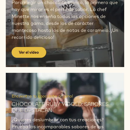
Para elegir un chocolate blanco, lo primero que
hay que mirar es el perfil de sabor. La chef
Minette nos enseña todas las opciones de
nuestra gama, desde los de carácter
mantecoso hasta los de notas de caramelo. ¡Un
recorrido delicioso!
Ver el vídeo
Ver
el
Ver
vídeo
el
Encuentra tu chocolate original
vídeo
CHOCOLATE RUBY Y GOLD: SABORES
QUE DESTACAN
¿Quieres deslumbrar con tus creaciones?
Prueba los incomparables sabores de los