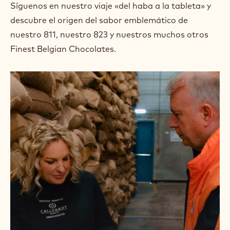
Síguenos en nuestro viaje «del haba a la tableta» y
descubre el origen del sabor emblemático de
nuestro 811, nuestro 823 y nuestros muchos otros
Finest Belgian Chocolates.
PARTE
1
–
LAS
HABAS
QUE
PASAN
LA
SELECCIÓN