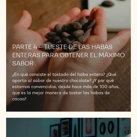
LAS
HABAS
ENTERAS
PARA
OBTENER
EL
PARTE 4 – TUESTE DE LAS HABAS
MÁXIMO
SABOR
ENTERAS PARA OBTENER EL MÁXIMO
SABOR
¿En qué consiste el tostado del haba entera? ¿Qué
aporta al sabor de nuestro chocolate? ¿Y por qué
estamos convencidos, desde hace más de 100 años,
que es la mejor manera de tostar las habas de
cacao?
PARTE
5
–