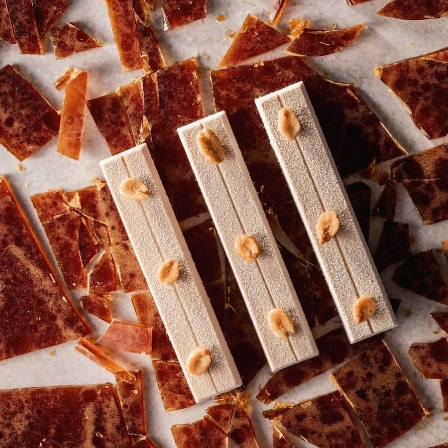
CREATE YOUR ACCOUNT TODAY
Unlock free unlimited access to professional recipes,
techniques and many more practical resources to
sharpen your skills and grow your business.
Signup Now
Log In