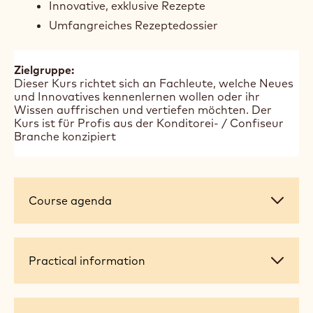
Der Schwerpunkt liegt auf präzisem
Temperieren, Texturkontrolle und der Kreation
innovativer Geschmacksprofile. Ziel ist es,
hochwertige Schokoladenprodukte
herzustellen, die höchsten handwerklichen und
geschmacklichen Ansprüchen genügen.
Das erwartet dich:
Pralinenherstellung und Zutatenkunde
Moderne Technik & Dekoration
Verschiedene zartschmelzende Füllungen
Innovative, exklusive Rezepte
Umfangreiches Rezeptedossier
Zielgruppe:
Dieser Kurs richtet sich an Fachleute, welche Neues
und Innovatives kennenlernen wollen oder ihr
Wissen auffrischen und vertiefen möchten. Der