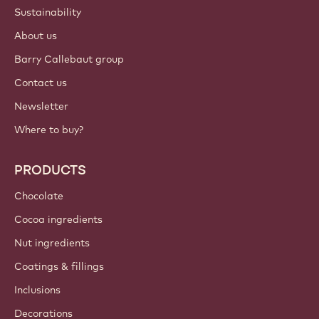
ACCOUNT & SETTINGS
Login
Sign up now
South, East, West Africa - English
IMPORTANT LINKS
Footer
Callebaut
Recipes
Trends & Inspiration
Sustainability
About us
Barry Callebaut group
Contact us
Newsletter