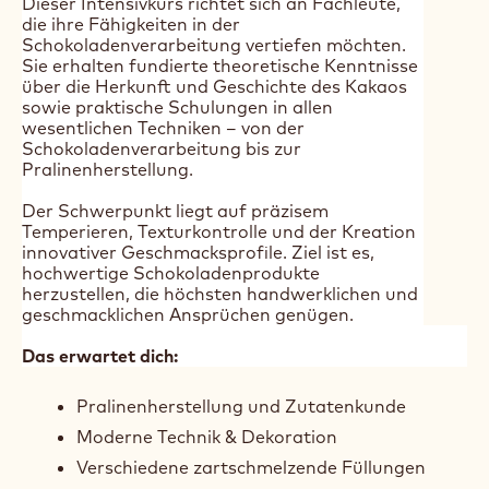
Date:
01 Jul 2025 - 02 Jul 2025
Duration:
2 days
Primary course language:
German
Price:
500.00 CHF
Segment:
Chocolate Confectionery
Hotels & Rastaurants
Class size:
10
Dieser Intensivkurs richtet sich an Fachleute,
die ihre Fähigkeiten in der
Schokoladenverarbeitung vertiefen möchten.
Sie erhalten fundierte theoretische Kenntnisse
über die Herkunft und Geschichte des Kakaos
sowie praktische Schulungen in allen
wesentlichen Techniken – von der
Schokoladenverarbeitung bis zur
Pralinenherstellung.