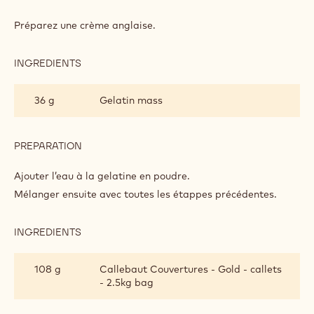
BAVAROIS
AU
Préparez une crème anglaise.
CHOCOLAT
DORÉ
INGREDIENTS
:
BAVAROIS
AU
36 g
Gelatin mass
CHOCOLAT
DORÉ
PREPARATION
:
BAVAROIS
AU
Ajouter l’eau à la gelatine en poudre.
CHOCOLAT
Mélanger ensuite avec toutes les étappes précédentes.
DORÉ
INGREDIENTS
:
BAVAROIS
AU
108 g
Callebaut Couvertures - Gold - callets
CHOCOLAT
- 2.5kg bag
DORÉ