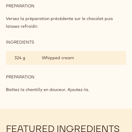
PREPARATION
:
BAVAROIS
AU
Versez la préparation précédente sur le chocolat puis
CHOCOLAT
laissez refroidir.
DORÉ
INGREDIENTS
:
BAVAROIS
AU
324 g
Whipped cream
CHOCOLAT
DORÉ
PREPARATION
:
BAVAROIS
AU
Battez la chantilly en douceur. Ajoutez-la.
CHOCOLAT
DORÉ
FEATURED INGREDIENTS