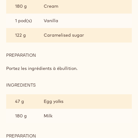
AU
180 g
Cream
CHOCOLAT
DORÉ
1 pod(s)
Vanilla
122 g
Caramelised sugar
PREPARATION
:
BAVAROIS
AU
Portez les ingrédients à ébullition.
CHOCOLAT
DORÉ
INGREDIENTS
:
BAVAROIS
AU
47 g
Egg yolks
CHOCOLAT
DORÉ
180 g
Milk
PREPARATION
: