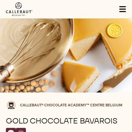
Skip to main content
Tog
mai
nav
Callebaut®
CALLEBAUT® CHOCOLATE ACADEMY™ CENTRE BELGIUM
CHOCOLATE
ACADEMY™
GOLD CHOCOLATE BAVAROIS
centre