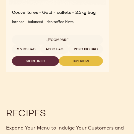
Couvertures - Gold - callets - 2.5kg bag
intense - balanced - rich toffee hints
COMPARE
-
COUVERTURES
Available sizes
2.5 KG BAG
400G BAG
20KG BIG BAG
-
GOLD
MORE INFO
BUY NOW
-
-
-
CALLETS
COUVERTURES
COUVERTURES
-
-
-
2.5KG
GOLD
GOLD
BAG
-
-
CALLETS
CALLETS
-
-
2.5KG
2.5KG
BAG
BAG
RECIPES
Expand Your Menu to Indulge Your Customers and