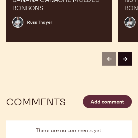
BONBONS
BON
Russ
Phili
Russ Thayer
Thayer
Vanc
previous
next
COMMENTS
Add comment
There are no comments yet.