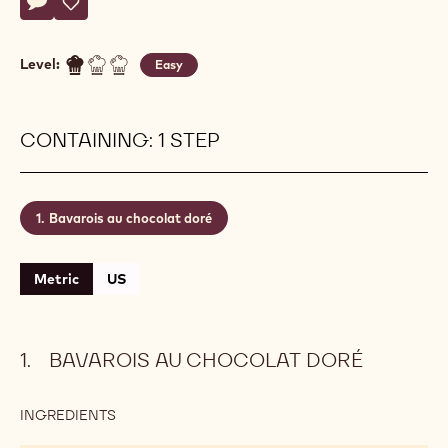
Actions
Belgium
Write comment
- Gold chocolate bavarois
Save
- Gold chocolate bavarois
Level:
Easy
CONTAINING: 1 STEP
Bavarois au chocolat doré
Metric
US
BAVAROIS AU CHOCOLAT DORÉ
INGREDIENTS
:
BAVAROIS