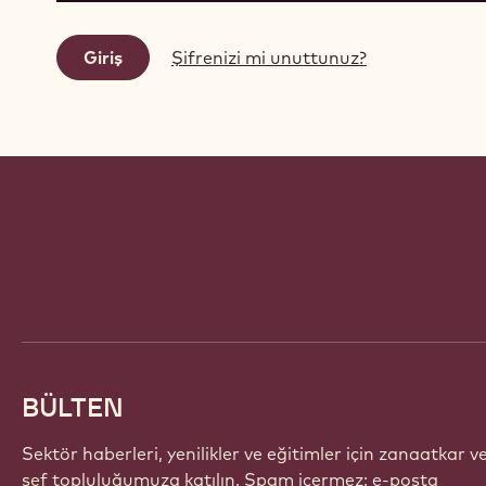
Şifrenizi mi unuttunuz?
Website
info
BÜLTEN
Sektör haberleri, yenilikler ve eğitimler için zanaatkar v
şef topluluğumuza katılın. Spam içermez: e-posta