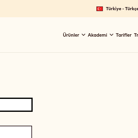
Türkiye - Türkç
Main
Ürünler
Akademi
Tarifler
T
navigation
Callebaut