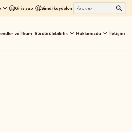
Arama
e
Giriş yap
Şimdi kaydolun
Aram
rendler ve İlham
Sürdürülebilirlik
Hakkımızda
İletişim