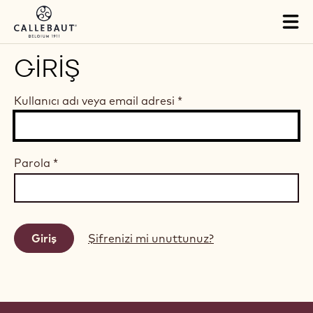
Skip to main content
Tog
mai
nav
GIRIŞ
Kullanıcı adı veya email adresi
*
Parola
*
Şifrenizi mi unuttunuz?