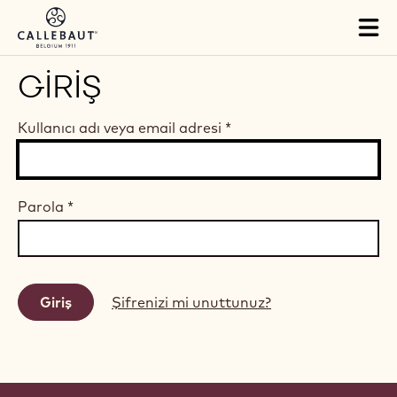
Skip to main content
Tog
mai
nav
GIRIŞ
Kullanıcı adı veya email adresi
*
Parola
*
Şifrenizi mi unuttunuz?