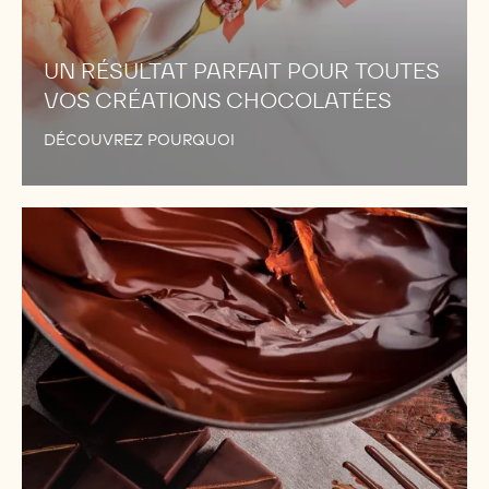
UN RÉSULTAT PARFAIT POUR TOUTES
VOS CRÉATIONS CHOCOLATÉES
DÉCOUVREZ POURQUOI
LE
GOÛT
DE
CHOCOLAT
LE
PLUS
ÉQUILIBRÉ
JAMAIS
CRÉÉ