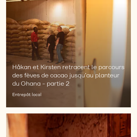
des
fèves
de
cacao
jusqu’au
planteur
du
Ghana
-
Håkan et Kirsten retracent le parcours
partie
des fèves de cacao jusqu’au planteur
2
du Ghana - partie 2
Entrepôt local
Håkan
et
Kirsten