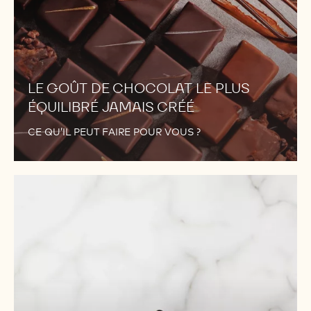
LE GOÛT DE CHOCOLAT LE PLUS
ÉQUILIBRÉ JAMAIS CRÉÉ
CE QU’IL PEUT FAIRE POUR VOUS ?
NOUS
NE
NOUS
SOMMES
PAS
ARRÊTÉS
À
811