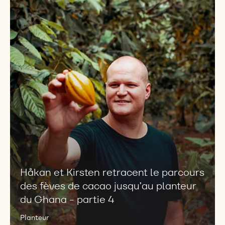
et
Kirsten
retracent
le
parcours
des
fèves
de
cacao
jusqu’au
planteur
du
Ghana
-
Håkan et Kirsten retracent le parcours
partie
des fèves de cacao jusqu’au planteur
4
du Ghana - partie 4
Planteur