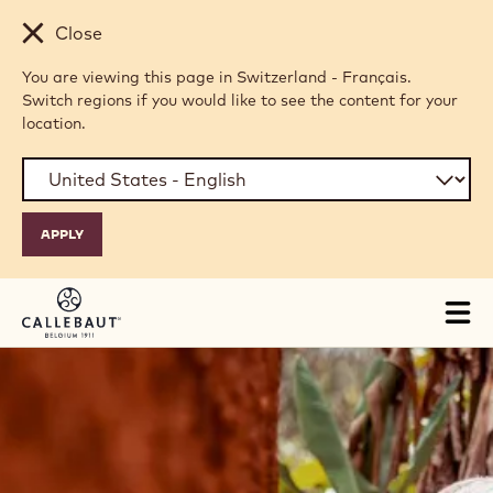
Skip to main content
Close
You are viewing this page in Switzerland - Français.
Switch regions if you would like to see the content for your
location.
Tog
mai
nav