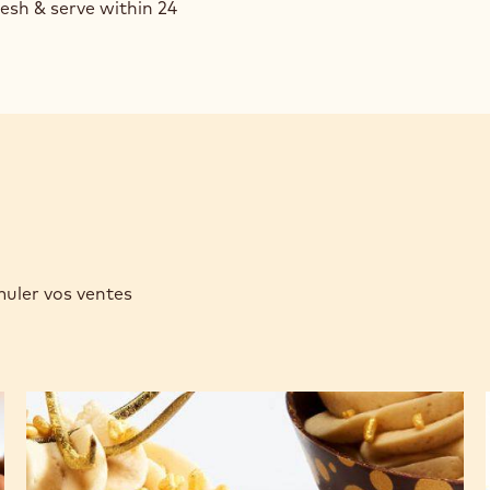
esh & serve within 24
muler vos ventes
Bubbly
Gold
caramel
verrines