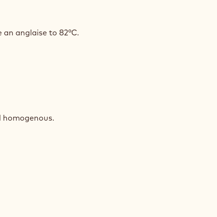
PBERRY
MEUX
e an anglaise to 82°C.
S
TION)
PBERRY
MEUX
til homogenous.
S
TION)