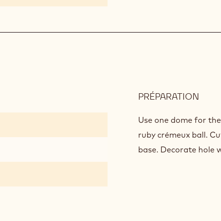
MOU
(40G
PER
POR
PRÉPARATION
:
FINI
&
Use one dome for the 
DEC
ruby crémeux ball. Cu
base. Decorate hole w