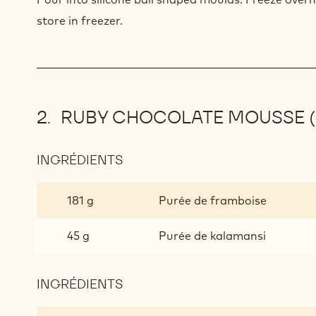
store in freezer.
RUBY CHOCOLATE MOUSSE (
INGRÉDIENTS
:
RUBY
CHOCOLATE
181 g
Purée de framboise
MOUSSE
(40G
45 g
Purée de kalamansi
PER
PORTION)
INGRÉDIENTS
:
RUBY