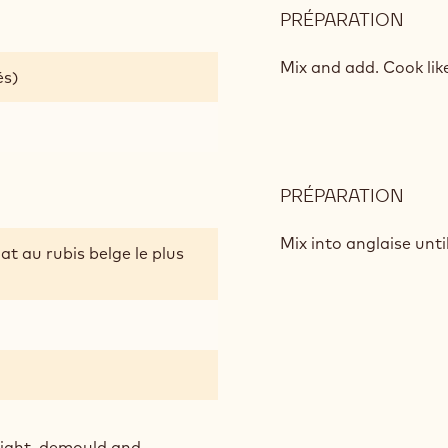
PRÉPARATION
:
RAS
CRÉ
Mix and add. Cook lik
és)
BALL
(10G
PER
POR
PRÉPARATION
:
RAS
CRÉ
Mix into anglaise un
at au rubis belge le plus
BALL
(10G
PER
POR
night, demould and