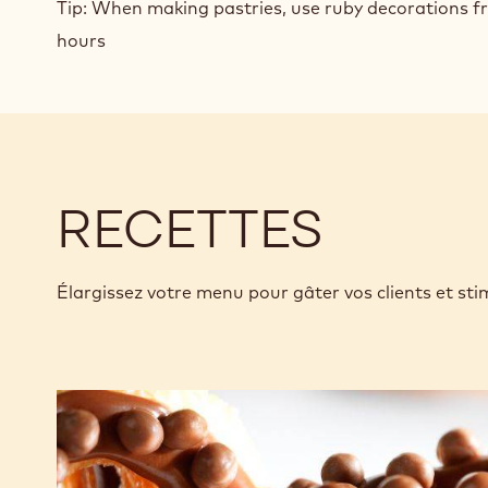
Tip: When making pastries, use ruby decorations fr
hours
RECETTES
Élargissez votre menu pour gâter vos clients et sti
CHOCRO-
DONUT™
au
crémeux