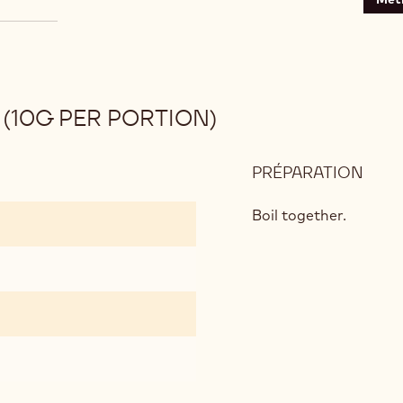
(10G PER PORTION)
PRÉPARATION
:
RAS
CRÉ
Boil together.
BALL
(10G
PER
POR