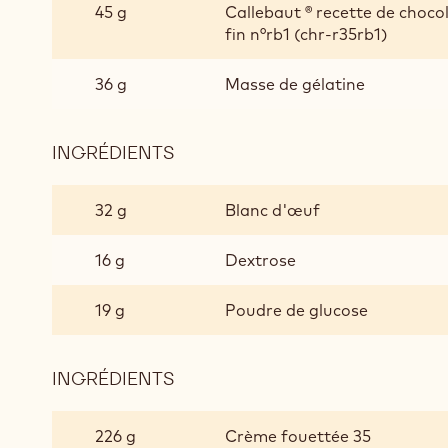
CHOCOLATE
45 g
Callebaut ® recette de chocol
MOUSSE
fin n°rb1 (chr-r35rb1)
(40G
PER
36 g
Masse de gélatine
PORTION)
INGRÉDIENTS
:
RUBY
CHOCOLATE
32 g
Blanc d'œuf
MOUSSE
(40G
16 g
Dextrose
PER
PORTION)
19 g
Poudre de glucose
INGRÉDIENTS
:
RUBY
CHOCOLATE
226 g
Crème fouettée 35