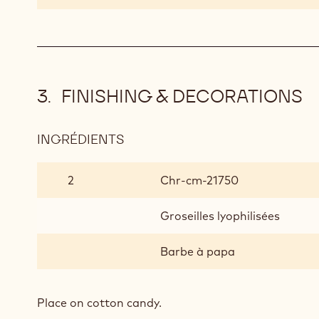
MOUSSE
(40G
PER
PORTION)
FINISHING & DECORATIONS
INGRÉDIENTS
:
FINISHING
&
2
Chr-cm-21750
DECORATIONS
Groseilles lyophilisées
Barbe à papa
Place on cotton candy.