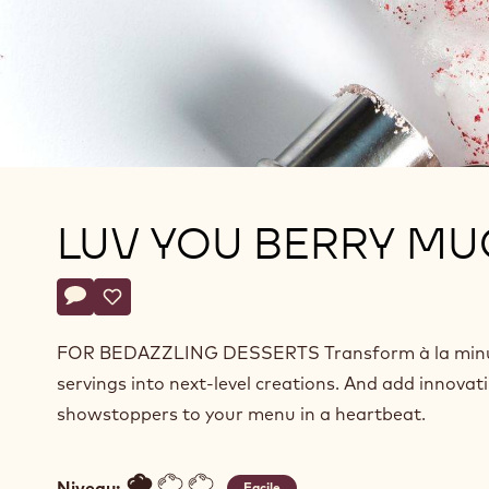
LUV YOU BERRY M
Actions
Écrire un commentaire
- Luv you berry much
Sauvegarder
- Luv you berry much
FOR BEDAZZLING DESSERTS Transform à la min
servings into next-level creations. And add innovat
showstoppers to your menu in a heartbeat.
Niveau:
Facile