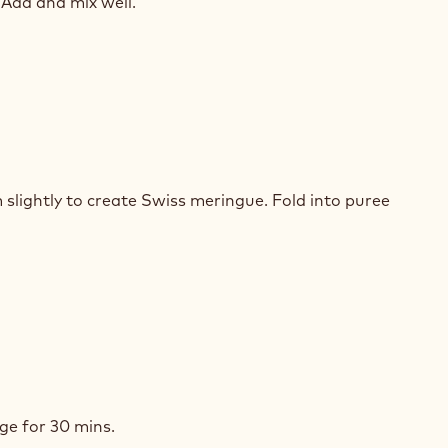
COLATE
 Add and mix well.
SSE
TION)
Y
COLATE
lightly to create Swiss meringue. Fold into puree
SSE
TION)
Y
COLATE
dge for 30 mins.