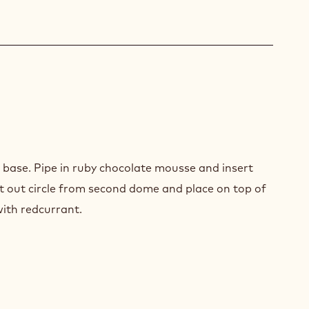
SSE
TION)
SHING
base. Pipe in ruby chocolate mousse and insert
ORATIONS
t out circle from second dome and place on top of
ith redcurrant.