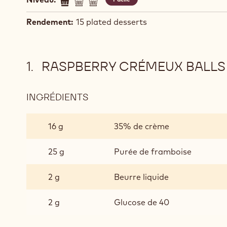
Rendement:
15 plated desserts
RASPBERRY CRÉMEUX BALLS 
INGRÉDIENTS
:
RASPBERRY
CRÉMEUX
16 g
35% de crème
BALLS
(10G
25 g
Purée de framboise
PER
PORTION)
2 g
Beurre liquide
2 g
Glucose de 40