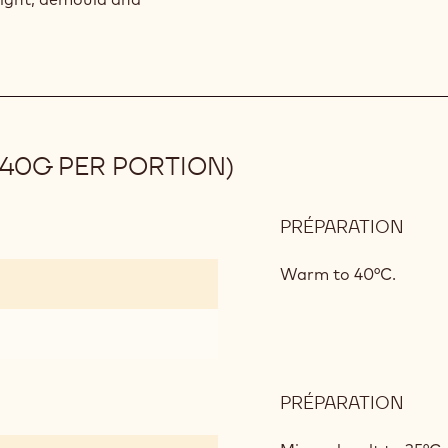
40G PER PORTION)
PRÉPARATION
:
RUB
CHO
Warm to 40°C.
MOU
(40G
PER
POR
PRÉPARATION
:
RUB