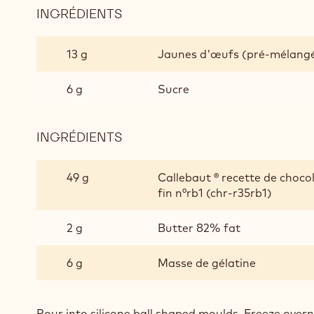
INGRÉDIENTS
:
RASPBERRY
CRÉMEUX
13 g
Jaunes d'œufs (pré-mélang
BALLS
(10G
6 g
Sucre
PER
PORTION)
INGRÉDIENTS
:
RASPBERRY
CRÉMEUX
49 g
Callebaut ® recette de chocol
BALLS
fin n°rb1 (chr-r35rb1)
(10G
PER
2 g
Butter 82% fat
PORTION)
6 g
Masse de gélatine
Pour into silicone ball shaped moulds. Freeze over