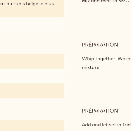
CHO
Mix and melt to 35°C.
at au rubis belge le plus
MOU
(40G
PER
POR
PRÉPARATION
:
RUB
CHO
Whip together. Warm s
MOU
mixture
(40G
PER
POR
PRÉPARATION
:
RUB
CHO
Add and let set in fri