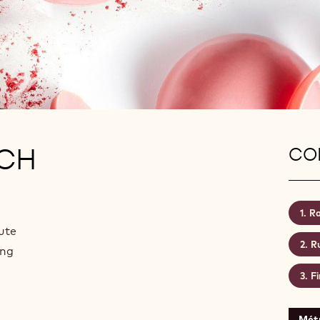
UCH
CON
Ra
ute
R
ing
Fi
Mét