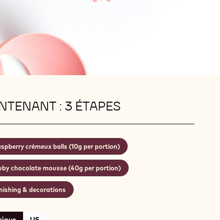
TENANT : 3 ÉTAPES
spberry crémeux balls (10g per portion)
uby chocolate mousse (40g per portion)
nishing & decorations
rique
US