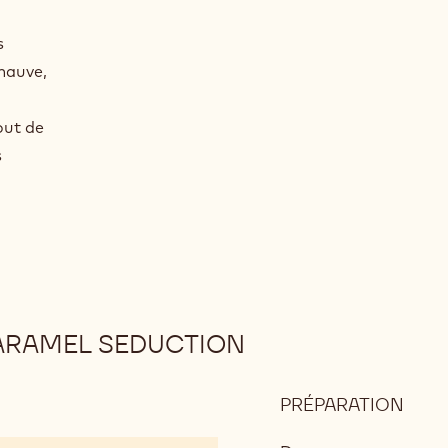
s
mauve,
tout de
s
ARAMEL SEDUCTION
PRÉPARATION
:
CHO