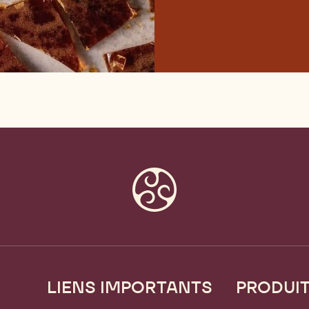
LIENS IMPORTANTS
PRODUI
Footer
Callebaut