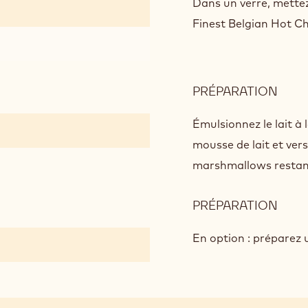
CHA
Dans un verre, mette
SWE
Finest Belgian Hot Ch
CAR
SED
PRÉPARATION
:
CHO
CHA
Émulsionnez le lait à
SWE
mousse de lait et vers
CAR
marshmallows restan
SED
PRÉPARATION
:
CHO
CHA
En option : préparez 
SWE
CAR
SED