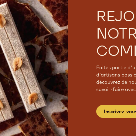
REJO
NOT
COM
Faites partie d
d'artisans passi
découvrez de nou
savoir-faire avec
Inscrivez-vou