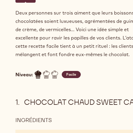
Écrire un commentaire
- Chocolat chaud Sweet Caramel Seduction
Sauvegarder
- Chocolat chaud Sweet Caramel Seduction
Deux personnes sur trois aiment que leurs boisson
chocolatées soient luxueuses, agrémentées de gui
de crème, de vermicelles… Voici une idée simple et
excellente pour ravir les papilles de vos clients. L’a
cette recette facile tient à un petit rituel : les client
mélangent et font fondre eux-mêmes le chocolat.
Niveau:
Facile
CHOCOLAT CHAUD SWEET C
INGRÉDIENTS
:
CHOCOLAT