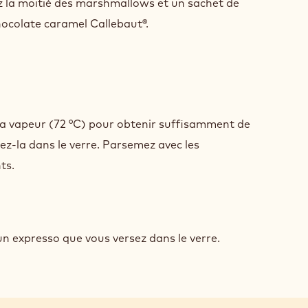
UD
z la moitié des marshmallows et un sachet de
ET
ocolate caramel Callebaut®.
AMEL
UCTION
COLAT
UD
 la vapeur (72 °C) pour obtenir suffisamment de
ET
ez-la dans le verre. Parsemez avec les
AMEL
ts.
UCTION
COLAT
UD
un expresso que vous versez dans le verre.
ET
AMEL
UCTION