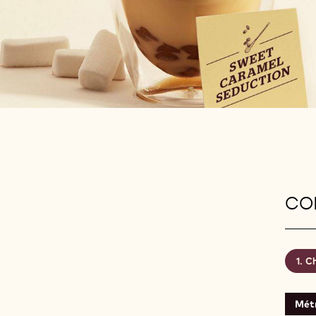
CON
Ch
Mét