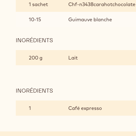
CHAUD
1 sachet
Chf-n3438carahotchocolate
SWEET
CARAMEL
10-15
Guimauve blanche
SEDUCTION
INGRÉDIENTS
:
CHOCOLAT
CHAUD
200 g
Lait
SWEET
CARAMEL
SEDUCTION
INGRÉDIENTS
:
CHOCOLAT
CHAUD
1
Café expresso
SWEET
CARAMEL
SEDUCTION