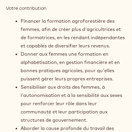
montre que le succès d'une femme est un puissant
catalyseur de l'amélioration de la santé et de
l'éducation de ses enfants. 2. Par conséquent,
investir dans les agricultrices est essentiel, pour que
les communautés prospèrent
"* Analyse de base de durabilité menée auprès de 326 communautés
avec lesquelles Barry Callebaut a implémenté des programmes de
durabilité. ** United Nations Sources, World Cocoa Federation.
Votre contribution
Financer la formation agroforestière des
femmes, afin de créer plus d'agricultrices et
de formatrices, en les rendant indépendantes
et capables de diversifier leurs revenus.
Donner aux femmes une formation en