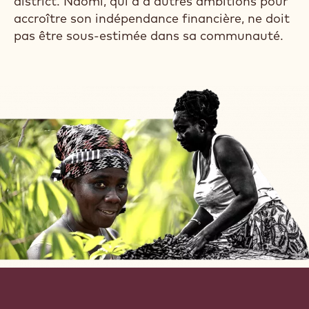
module de formation en agroforesterie pour
transformer sa ferme et ses finances
progressivement. Aujourd'hui, non seulement
elle récolte fièrement du cacao de plus haute
qualité, mais aussi d'autres cultures vivrières
comme le manioc et le plantain pour vendre et
générer un revenu supplémentaire et nourrir
sa famille. Elle travaille également comme
employée au service d'achat dans l'un des plus
grands centres d'achat de cacao dans son
district. Naomi, qui a d'autres ambitions pour
accroître son indépendance financière, ne doit
pas être sous-estimée dans sa communauté.