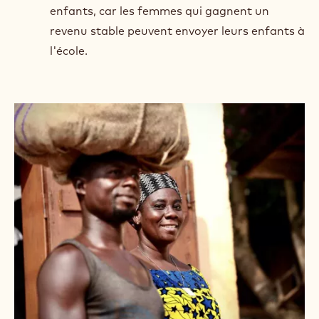
alphabétisation, en gestion financière et en
bonnes pratiques agricoles, pour qu'elles
puissent gérer leurs propres entreprises.
Sensibiliser aux droits des femmes, à
l'autonomisation et à la sensibilité aux sexes
pour renforcer leur rôle dans leur
communauté et leur participation aux
structures de gouvernement.
Aborder la cause profonde du travail des
enfants, car les femmes qui gagnent un
revenu stable peuvent envoyer leurs enfants à
l'école.
+ 3