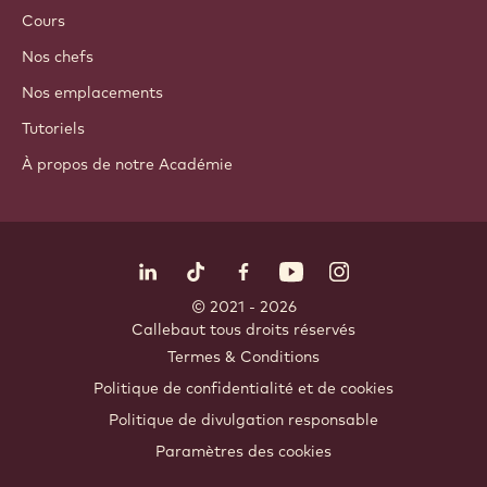
Cours
Nos chefs
Nos emplacements
Tutoriels
À propos de notre Académie
Suivez-nous
LinkedIn
TikTok
Opens in a new window.
Opens in a new window.
Facebook
YouTube
Opens in a new window
Instagram
Opens in a new w
Opens in
© 2021 - 2026
Callebaut
.
tous droits réservés
Footer
Termes & Conditions
-
Politique de confidentialité et de cookies
meta
Politique de divulgation responsable
navigation
Paramètres des cookies