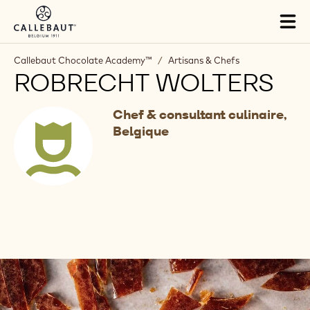
Skip to main content
Tog
mai
nav
Callebaut Chocolate Academy™
/
Artisans & Chefs
ROBRECHT WOLTERS
Chef & consultant culinaire,
Belgique