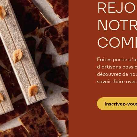
REJO
NOT
COM
Faites partie d
d'artisans passi
découvrez de nou
savoir-faire avec
Inscrivez-vou