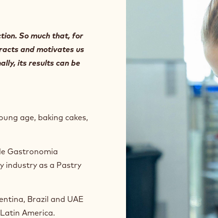
(
I
n
tion. So much that, for
s
ttracts and motivates us
t
a
lly, its results can be
g
r
a
m
)
young age, baking cakes,
.
O
p
 de Gastronomia
e
y industry as a Pastry
n
s
i
entina, Brazil and UAE
n
a
 Latin America.