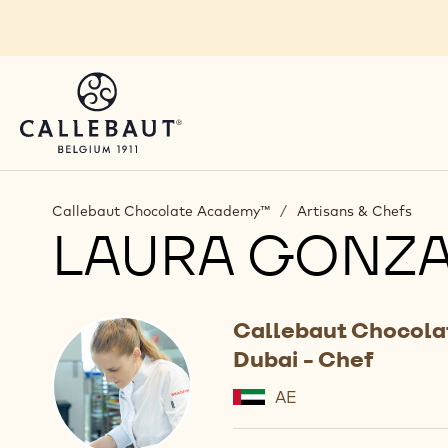
Skip to main content
Callebaut Chocolate Academy™
/
Artisans & Chefs
LAURA GONZA
Callebaut Chocol
Dubai - Chef
AE