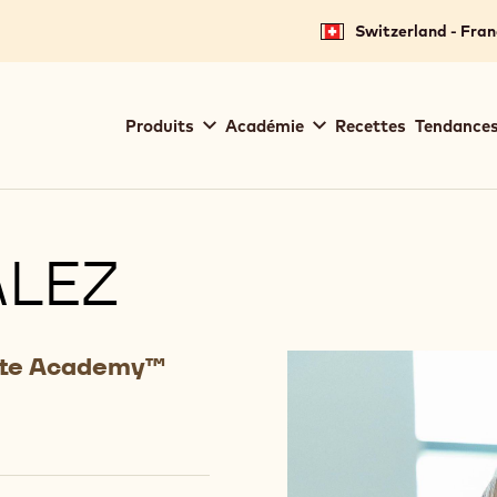
Switzerland - Fran
Main
Produits
Académie
Recettes
Tendances
navigation
Callebaut
LEZ
ate Academy™