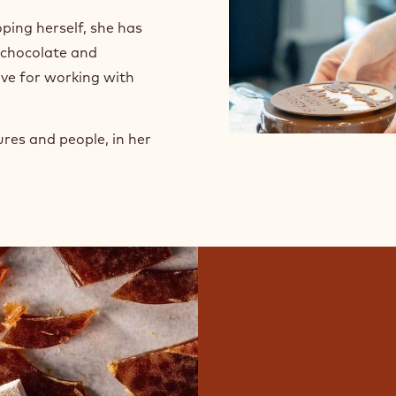
n
e
ping herself, she has
w
 chocolate and
w
love for working with
i
n
d
ures and people, in her
o
w
.