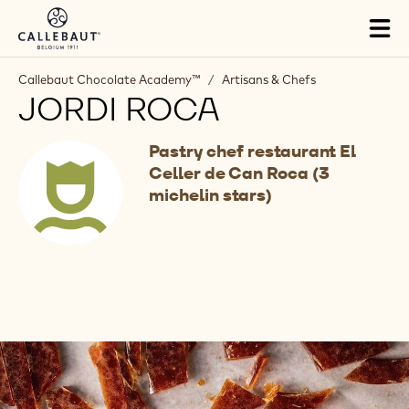
Skip to main content
Tog
mai
nav
Callebaut Chocolate Academy™
/
Artisans & Chefs
JORDI ROCA
Pastry chef restaurant El
Celler de Can Roca (3
michelin stars)