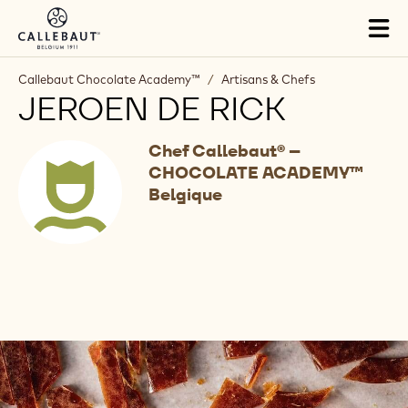
Skip to main content
Tog
mai
nav
Callebaut Chocolate Academy™
/
Artisans & Chefs
JEROEN DE RICK
Chef Callebaut® –
CHOCOLATE ACADEMY™
Belgique