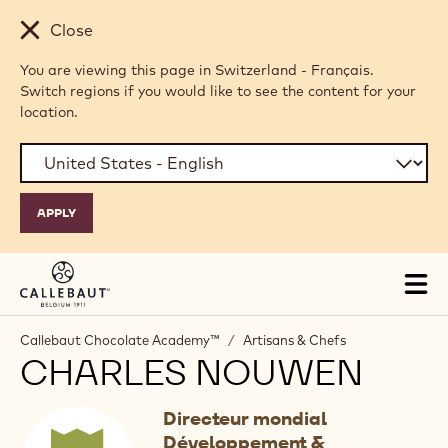
Skip to main content
Close
You are viewing this page in Switzerland - Français.
Switch regions if you would like to see the content for your
location.
Tog
mai
nav
Callebaut Chocolate Academy™
/
Artisans & Chefs
CHARLES NOUWEN
Directeur mondial
Développement &