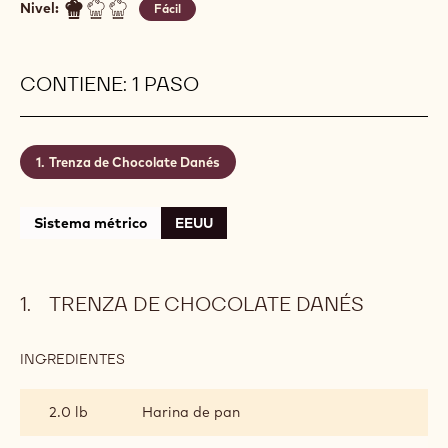
TRENZA DE CHOCOLATE DANÉS
Actions
Escriba un comentario
- Trenza de Chocolate Danés
Guardar
- Trenza de Chocolate Danés
Nivel:
Fácil
CONTIENE: 1 PASO
Trenza de Chocolate Danés