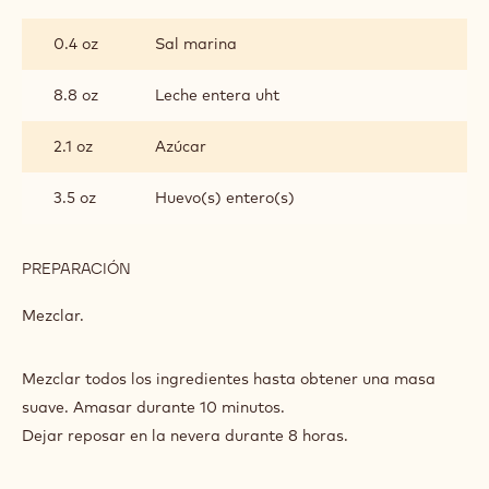
DE
1.1 oz
Levadura
CHOCOLATE
DANÉS
8.8 oz
Leche entera uht
PREPARACIÓN
:
TRENZA
DE
Mezclar.
CHOCOLATE
DANÉS
INGREDIENTES
:
TRENZA
DE
0.4 oz
Sal marina
CHOCOLATE
DANÉS
8.8 oz
Leche entera uht
2.1 oz
Azúcar
3.5 oz
Huevo(s) entero(s)