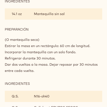
PREPARACIÓN
:
TRENZA
DE
Mezclar.
CHOCOLATE
DANÉS
Mezclar todos los ingredientes hasta obtener una masa
suave. Amasar durante 10 minutos.
Dejar reposar en la nevera durante 8 horas.
INGREDIENTES
:
TRENZA
DE
14.1 oz
Mantequilla sin sal
CHOCOLATE
DANÉS
PREPARACIÓN
:
TRENZA
DE
(O mantequilla seca)
CHOCOLATE
Estirar la masa en un rectángulo: 60 cm de longitud.