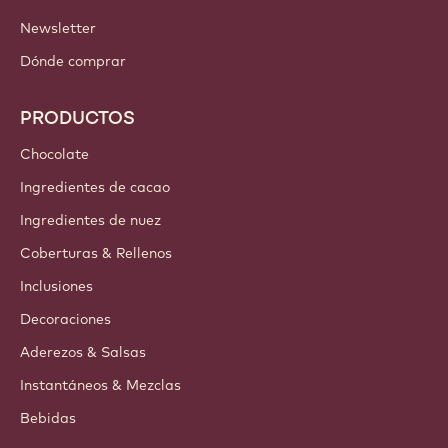
ENLACES IMPORTANTES
Footer
Callebaut
Recetas
Tendencias e Inspiración
Sostenibilidad
Acerca de nosotros
Barry Callebaut Group
Contáctanos
Newsletter
Dónde comprar
PRODUCTOS
Chocolate
Ingredientes de cacao