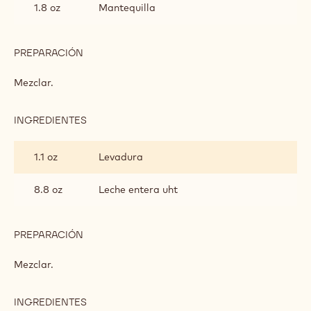
Sistema métrico
EEUU
TRENZA DE CHOCOLATE DANÉS
INGREDIENTES
:
TRENZA
DE
2.0 lb
Harina de pan
CHOCOLATE
DANÉS
1.8 oz
Mantequilla
PREPARACIÓN
:
TRENZA
DE
Mezclar.
CHOCOLATE
DANÉS
INGREDIENTES
:
TRENZA