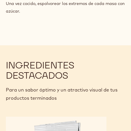
Extienda una capa de crema de fondente Dell Artigiano
sobre la superficie superior.
Espolvorear generosamente con Callebaut Hazelnut
Bresilienne.
Enrollar.
Cirtar 12 cm de longitud.
Cortar cada longitud por la mitad.
Gira las 2 mitades juntas.
Deje reposar por 45 minutos aproximadamente.
Hornear a 180ºC entre 15 y 18 minutos.
Una vez cocido, espolvorear los extremos de cada masa con
azúcar.