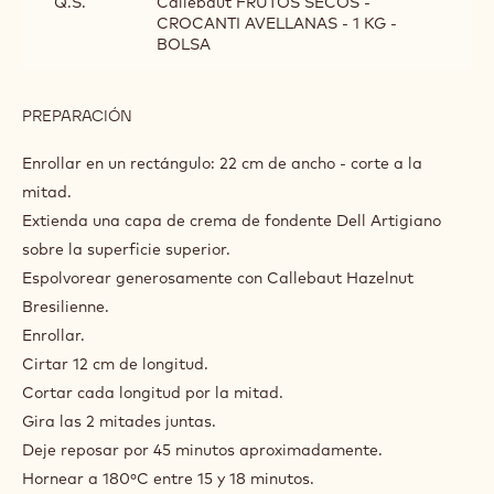
DANÉS
Incorporar la mantequilla con un solo fondo.
Refrigerar durante 30 minutos.
Dar dos vueltas a la masa. Dejar reposar por 30 minutos
entre cada vuelta.
INGREDIENTES
:
TRENZA
DE
Q.S.
N16-oh40
CHOCOLATE
DANÉS
Q.S.
Callebaut FRUTOS SECOS -
CROCANTI AVELLANAS - 1 KG -
BOLSA
PREPARACIÓN
:
TRENZA
DE
Enrollar en un rectángulo: 22 cm de ancho - corte a la
CHOCOLATE
mitad.
DANÉS