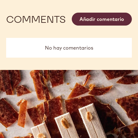
TRUFAS DE CACAO
OPÉ
previous
next
COMMENTS
Añadir comentario
No hay comentarios