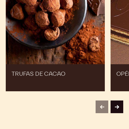
Amplía tu menú para deleitar a tus clientes y
aumentar tus ventas
Trufas
Opéra
de
cacao