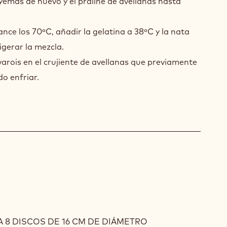
 yemas de huevo y el praliné de avellanas hasta
nce los 70ºC, añadir la gelatina a 38ºC y la nata
gerar la mezcla.
varois en el crujiente de avellanas que previamente
do enfriar.
SSE
 8 DISCOS DE 16 CM DE DIÁMETRO