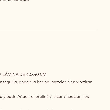
LETA
A LÁMINA DE 60X40 CM
LLANAS
antequilla, añadir la harina, mezclar bien y retirar
ÚN
 y batir. Añadir el praliné y, a continuación, los
ODO
TA