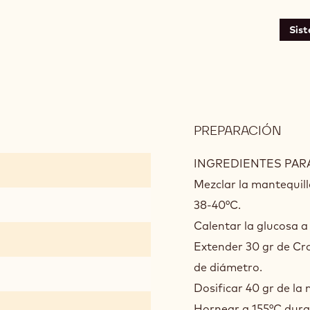
Sis
PREPARACIÓN
:
CRU
DE
INGREDIENTES PARA
AVE
Mezclar la mantequilla
38-40°C.
Calentar la glucosa a 
Extender 30 gr de Cro
de diámetro.
Dosificar 40 gr de la
Hornear a 155°C dura