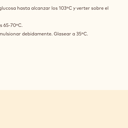
ÇAGE
glucosa hasta alcanzar los 103ºC y verter sobre el
LINÉ
os 65-70ºC.
 emulsionar debidamente. Glasear a 35ºC.