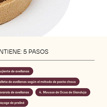
TIENE: 5 PASOS
ujiente de avellanas
lleta de avellanas según el método de pasta choux
varois de avellanas
Mousse de Ocoa de Gianduja
laçage de praliné