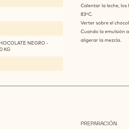
OC
Calentar la leche, los
DE
83ºC.
GIA
Verter sobre el choco
Cuando la emulsión a
aligerar la mezcla.
CHOCOLATE NEGRO -
0 KG
PREPARACIÓN
: