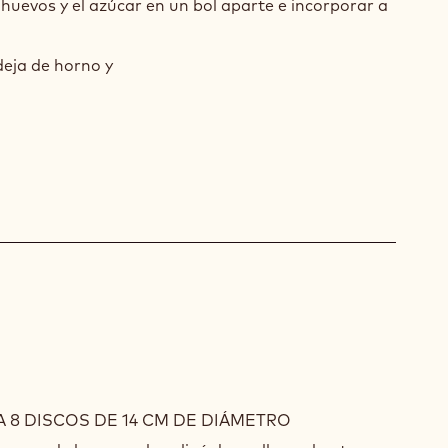
s huevos y el azúcar en un bol aparte e incorporar a
UX
eja de horno y
AROIS
 8 DISCOS DE 14 CM DE DIÁMETRO
LLANAS