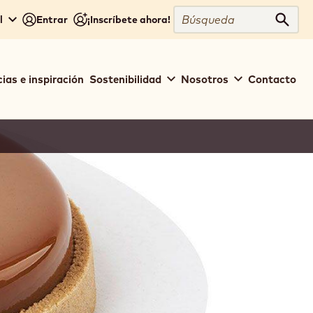
Búsqueda
l
Entrar
¡Inscríbete ahora!
Búsq
ias e inspiración
Sostenibilidad
Nosotros
Contacto