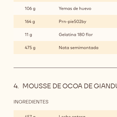
106 g
Yemas de huevo
164 g
Prn-pie502by
11 g
Gelatina 180 flor
475 g
Nata semimontada
MOUSSE DE OCOA DE GIAND
INGREDIENTES
:
MOUSSE
DE
457 g
Leche entera