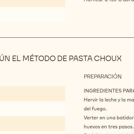
ÚN EL MÉTODO DE PASTA CHOUX
PREPARACIÓN
:
GAL
DE
INGREDIENTES PAR
AVE
Hervir la leche y la m
SEG
del fuego.
EL
Verter en una batidora
MÉT
DE
huevos en tres pasos.
PAS