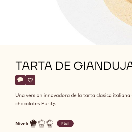
TARTA DE GIANDUJ
Actions
Escriba un comentario
- Tarta de Gianduja
Guardar
- Tarta de Gianduja
Una versión innovadora de la tarta clásica italiana
chocolates Purity.
Nivel:
Fácil