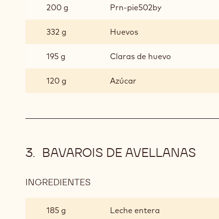
200 g
Prn-pie502by
CHOUX
332 g
Huevos
195 g
Claras de huevo
120 g
Azúcar
BAVAROIS DE AVELLANAS
INGREDIENTES
:
BAVAROIS
DE
185 g
Leche entera
AVELLANAS