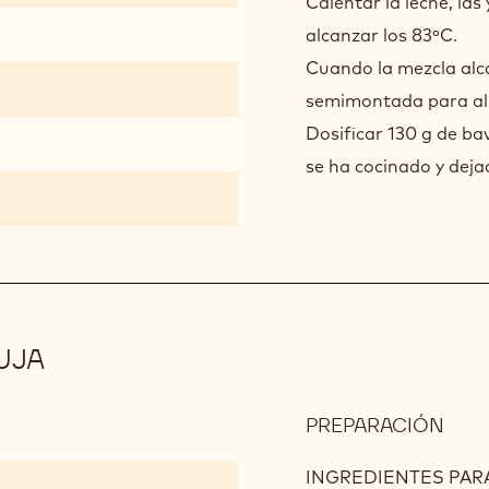
Calentar la leche, las
alcanzar los 83ºC.
Cuando la mezcla alca
semimontada para ali
Dosificar 130 g de ba
se ha cocinado y deja
UJA
PREPARACIÓN
:
MOU
DE
INGREDIENTES PARA