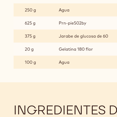
GLAÇAGE
DE
250 g
Agua
PRALINÉ
625 g
Prn-pie502by
375 g
Jarabe de glucosa de 60
20 g
Gelatina 180 flor
100 g
Agua
INGREDIENTES 