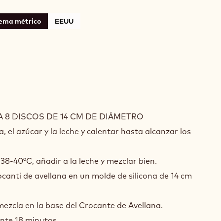
tema métrico
EEUU
JIENTE
 8 DISCOS DE 14 CM DE DIÁMETRO
LLANAS
, el azúcar y la leche y calentar hasta alcanzar los
38-40°C, añadir a la leche y mezclar bien.
canti de avellana en un molde de silicona de 14 cm
 mezcla en la base del Crocante de Avellana.
nte 18 minutos.