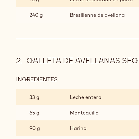
240 g
Bresilienne de avellana
GALLETA DE AVELLANAS SEG
INGREDIENTES
:
GALLETA
DE
33 g
Leche entera
AVELLANAS
SEGÚN
65 g
Mantequilla
EL
MÉTODO
90 g
Harina
DE
PASTA