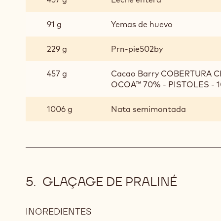
OCOA
DE
91 g
Yemas de huevo
GIANDUJA
229 g
Prn-pie502by
457 g
Cacao Barry COBERTURA 
OCOA™ 70% - PISTOLES - 1
1006 g
Nata semimontada
GLAÇAGE DE PRALINÉ
INGREDIENTES
: