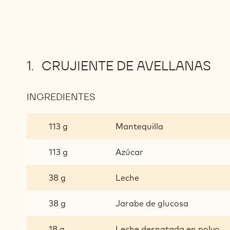
CRUJIENTE DE AVELLANAS
INGREDIENTES
:
CRUJIENTE
DE
113 g
Mantequilla
AVELLANAS
113 g
Azúcar
38 g
Leche
38 g
Jarabe de glucosa
18 g
Leche desnatada en polvo