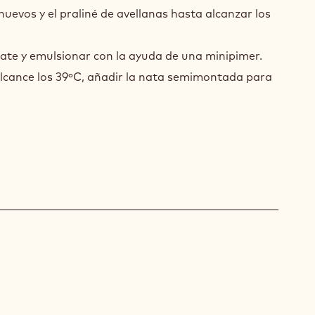
OA
 huevos y el praliné de avellanas hasta alcanzar los
NDUJA
late y emulsionar con la ayuda de una minipimer.
lcance los 39ºC, añadir la nata semimontada para