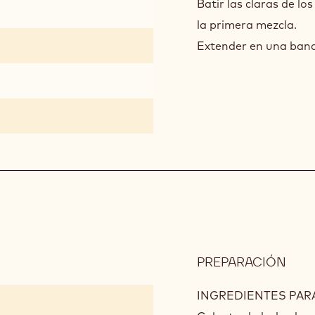
Batir las claras de lo
CHO
la primera mezcla.
Extender en una band
PREPARACIÓN
:
BAV
DE
INGREDIENTES PARA
AVE