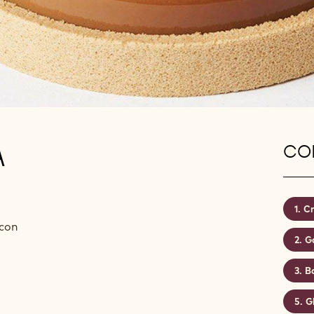
A
CON
Cr
 con
Ga
Ba
G