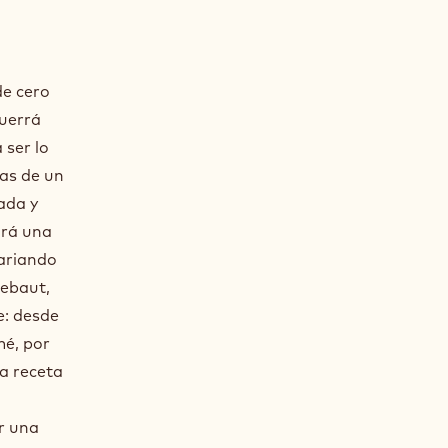
omba
de cero
querrá
 ser lo
pas de un
eada y
ará una
ariando
lebaut,
e: desde
mé, por
la receta
ir una