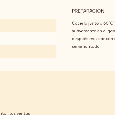
NEG
A
PREPARACIÓN
:
PAR
MOU
DE
DE
Cocerlo junto a 60°C
PAS
CHO
suavemente en el gan
BOM
NEG
después mezclar con 
A
semimontada.
PAR
DE
PAS
BOM
ntar tus ventas