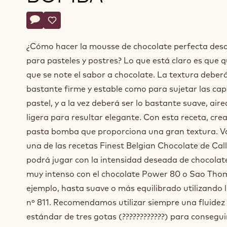
Actions
Escriba un comentario
- Mousse de chocolate negro a partir de pasta bomba
Guardar
- Mousse de chocolate negro a partir de pasta b
¿Cómo hacer la mousse de chocolate perfecta des
para pasteles y postres? Lo que está claro es que 
que se note el sabor a chocolate. La textura deberá
bastante firme y estable como para sujetar las ca
pastel, y a la vez deberá ser lo bastante suave, air
ligera para resultar elegante. Con esta receta, cre
pasta bomba que proporciona una gran textura. V
una de las recetas Finest Belgian Chocolate de Cal
podrá jugar con la intensidad deseada de chocolat
muy intenso con el chocolate Power 80 o Sao Tho
ejemplo, hasta suave o más equilibrado utilizando 
nº 811. Recomendamos utilizar siempre una fluidez
estándar de tres gotas (????????????) para consegu