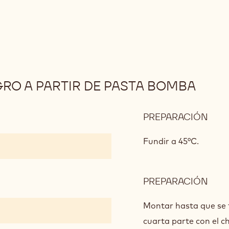
O A PARTIR DE PASTA BOMBA
PREPARACIÓN
:
MOU
DE
Fundir a 45°C.
CHO
NEG
A
PREPARACIÓN
:
PAR
MOU
DE
DE
Montar hasta que se 
PAS
CHO
cuarta parte con el c
BOM