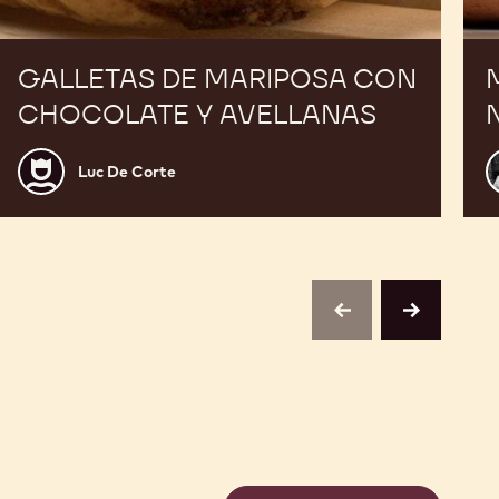
GALLETAS DE MARIPOSA CON
CHOCOLATE Y AVELLANAS
Luc
A
Luc De Corte
De
B
Corte
previous
next