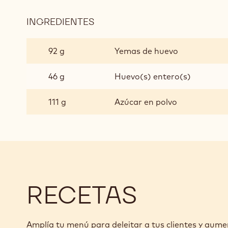
NEGRO
A
INGREDIENTES
:
PARTIR
MOUSSE
DE
DE
PASTA
92 g
Yemas de huevo
CHOCOLATE
BOMBA
NEGRO
46 g
Huevo(s) entero(s)
A
PARTIR
111 g
Azúcar en polvo
DE
PASTA
BOMBA
RECETAS
Amplía tu menú para deleitar a tus clientes y aume