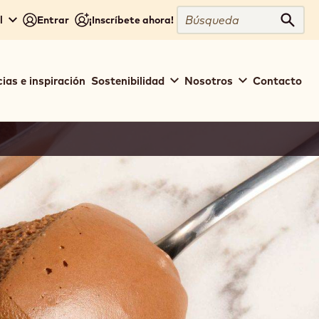
Búsqueda
l
Entrar
¡Inscríbete ahora!
Búsq
ias e inspiración
Sostenibilidad
Nosotros
Contacto