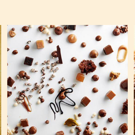
Anarquia
de
chocolate