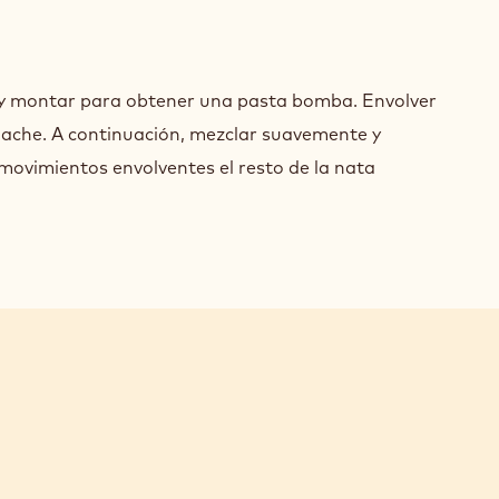
RO
TIR
SSE
 y montar para obtener una pasta bomba. Envolver
TA
COLATE
ache. A continuación, mezclar suavemente y
BA
RO
movimientos envolventes el resto de la nata
TIR
TA
BA