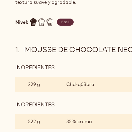
textura suave y agradable.
Nivel:
Fácil
MOUSSE DE CHOCOLATE NEGR
INGREDIENTES
:
MOUSSE
DE
229 g
Chd-q68bra
CHOCOLATE
NEGRO
A
INGREDIENTES
:
PARTIR
MOUSSE
DE
DE
522 g
35% crema
PASTA
CHOCOLATE
BOMBA