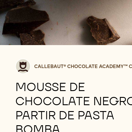
Callebaut®
CALLEBAUT® CHOCOLATE ACADEMY™ C
CHOCOLATE
ACADEMY™
MOUSSE DE
centre
Belgium
CHOCOLATE NEGRO
PARTIR DE PASTA
BOMBA