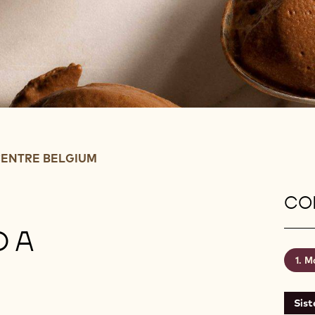
ENTRE BELGIUM
CON
 A
Mo
Sis