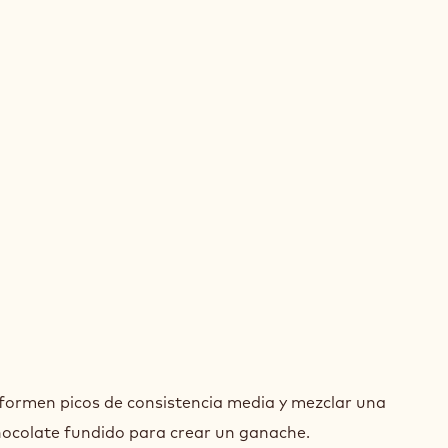
SSE
COLATE
RO
TIR
SSE
formen picos de consistencia media y mezclar una
TA
COLATE
hocolate fundido para crear un ganache.
BA