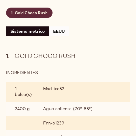
Gold Choco Rush
Sistema métrico
EEUU
GOLD CHOCO RUSH
INGREDIENTES
:
GOLD
CHOCO
1
Mxd-ice52
RUSH
bolsa(s)
2400 g
Agua caliente (70°-85°)
Fnn-o1239