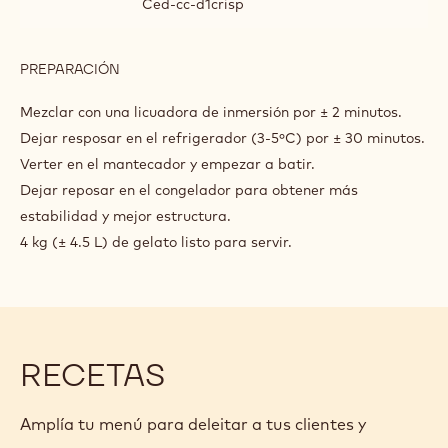
Ced-cc-d1crisp
PREPARACIÓN
:
GOLD
CHOCO
Mezclar con una licuadora de inmersión por ± 2 minutos.
RUSH
Dejar resposar en el refrigerador (3-5ºC) por ± 30 minutos.
Verter en el mantecador y empezar a batir.
Dejar reposar en el congelador para obtener más
estabilidad y mejor estructura.
4 kg (± 4.5 L) de gelato listo para servir.
RECETAS
Amplía tu menú para deleitar a tus clientes y