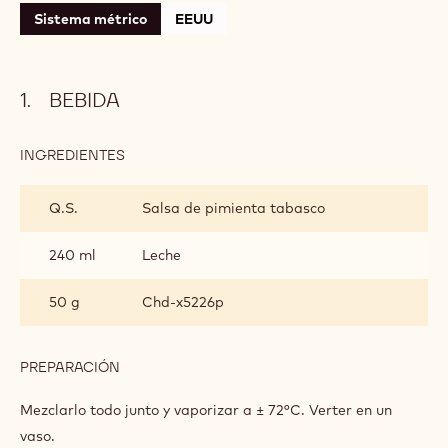
Sistema métrico
EEUU
BEBIDA
INGREDIENTES
:
BEBIDA
Q.S.
Salsa de pimienta tabasco
240 ml
Leche
50 g
Chd-x5226p
PREPARACIÓN
:
BEBIDA
Mezclarlo todo junto y vaporizar a ± 72°C. Verter en un
vaso.