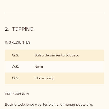
TOPPING
INGREDIENTES
:
TOPPING
Q.S.
Salsa de pimienta tabasco
Q.S.
Nata
Q.S.
Chd-x5226p
PREPARACIÓN
:
TOPPING
Batirlo todo junto y verterlo en una manga pastelera.