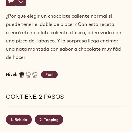
Actions
Escriba un comentario
- Doble chocolate caliente
Guardar
- Doble chocolate caliente
¿Por qué elegir un chocolate caliente normal si
puede tener el doble de placer? Con esta receta
creará el chocolate caliente clásico, aderezado con
una pizca de Tabasco. Y la sorpresa llega encima:
una nata montada con sabor a chocolate muy fácil
de hacer.
Nivel:
Fácil
CONTIENE: 2 PASOS
Bebida
Topping