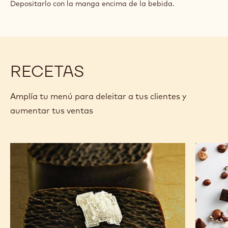
Depositarlo con la manga encima de la bebida.
RECETAS
Amplía tu menú para deleitar a tus clientes y
aumentar tus ventas
Chocolates
Anarqui
de
de
los
chocola
Andes