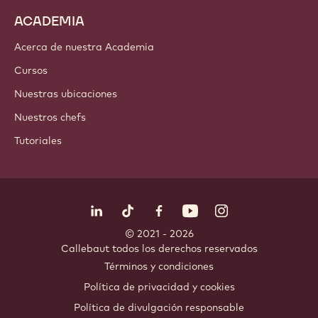
ACADEMIA
Acerca de nuestra Academia
Cursos
Nuestras ubicaciones
Nuestros chefs
Tutoriales
Síguenos
LinkedIn
TikTok
Opens in a new window.
Opens in a new window.
Facebook
YouTube
Opens in a new window
Instagram
Opens in a new w
Opens in
© 2021 - 2026
Callebaut
.
todos los derechos reservados
Footer
Términos y condiciones
-
Política de privacidad y cookies
meta
Política de divulgación responsable
navigation