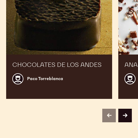
CHOCOLATES DE LOS ANDES
ANA
Paco
Jordi
Paco Torreblanca
Torreblanca
Roca
previous
next