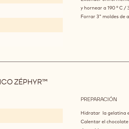
y hornear a 190 ° C / 
Forrar 3" moldes de a
CO ZÉPHYR™
PREPARACIÓN
:
CRE
CHO
Hidratar la gelatina 
BLA
Calentar el chocolat
ZÉP