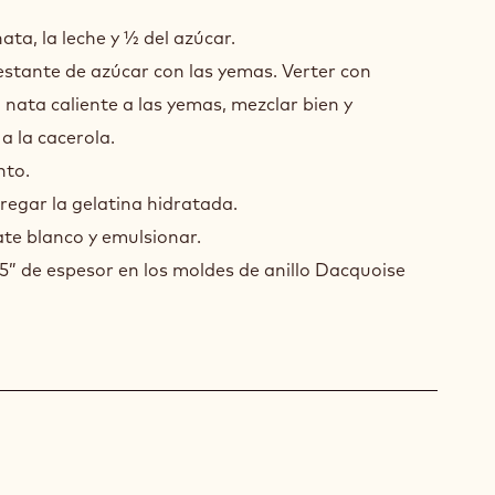
nata, la leche y ½ del azúcar.
estante de azúcar con las yemas. Verter con
 nata caliente a las yemas, mezclar bien y
 la cacerola.
nto.
gregar la gelatina hidratada.
ate blanco y emulsionar.
5” de espesor en los moldes de anillo Dacquoise