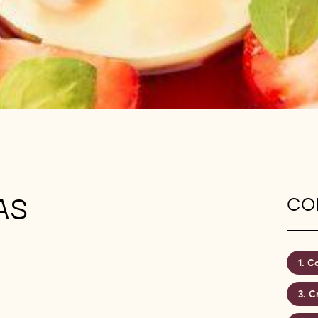
AS
CON
Co
C