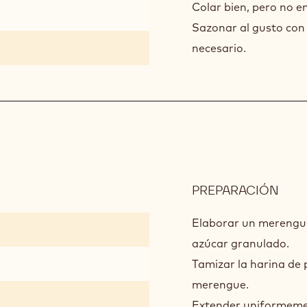
Colar bien, pero no em
Sazonar al gusto con 
necesario.
PREPARACIÓN
:
DAC
DE
Elaborar un merengue 
PIS
azúcar granulado.
Tamizar la harina de pi
merengue.
Extender uniformeme