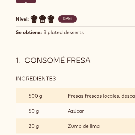
Escriba un comentario
- Cremoso de fresas y chocolate blanco Zéphyr™
Guardar
- Cremoso de fresas y chocolate blanco Zéphyr™
Nivel:
Difícil
Se obtiene:
8 plated desserts
CONSOMÉ FRESA
INGREDIENTES
:
CONSOMÉ
FRESA
500 g
Fresas frescas locales, desca
50 g
Azúcar
20 g
Zumo de lima