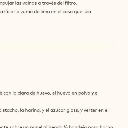
pujar las vainas a través del filtro.
azúcar o zumo de lima en el caso que sea
QUOISE
con la clara de huevo, el huevo en polvo y el
TACHO
stacho, la harina, y el azúcar glass, y verter en el
nte sobre un papel alineado ½ bandeja para horno