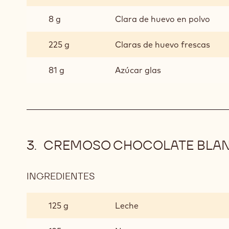
8 g
Clara de huevo en polvo
225 g
Claras de huevo frescas
81 g
Azúcar glas
CREMOSO CHOCOLATE BLAN
INGREDIENTES
:
CREMOSO
CHOCOLATE
125 g
Leche
BLANCO
ZÉPHYR™