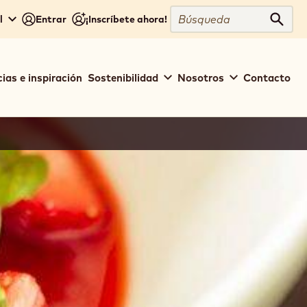
Búsqueda
l
Entrar
¡Inscríbete ahora!
Búsq
ias e inspiración
Sostenibilidad
Nosotros
Contacto