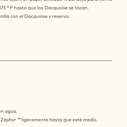
375 ° F hasta que los Dacquoise se tocan.
nilla con el Dacquoise y reserva.
MOSO
COLATE
en agua.
NCO
e Zéphyr ™ ligeramente hasta que esté medio
HYR™