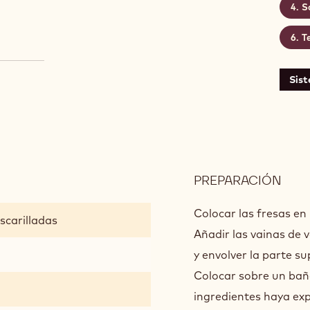
S
T
Sis
PREPARACIÓN
:
CO
FRE
Colocar las fresas en 
scarilladas
Añadir las vainas de va
y envolver la parte su
Colocar sobre un bañ
ingredientes haya exp