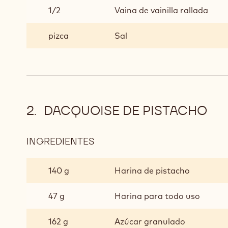
1/2
Vaina de vainilla rallada
pizca
Sal
DACQUOISE DE PISTACHO
INGREDIENTES
:
DACQUOISE
DE
140 g
Harina de pistacho
PISTACHO
47 g
Harina para todo uso
162 g
Azúcar granulado