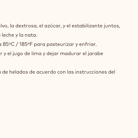
BETE
UR
vo, la dextrosa, el azúcar, y el estabilizante juntos,
 leche y la nata.
HE
a 85ºC / 185ºF para pasteurizar y enfriar.
 y el jugo de lima y dejar madurar el jarabe
RA
de helados de acuerdo con las instrucciones del