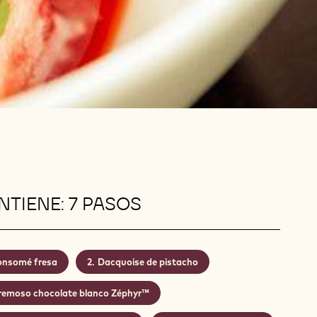
TIENE: 7 PASOS
nsomé fresa
Dacquoise de pistacho
remoso chocolate blanco Zéphyr™