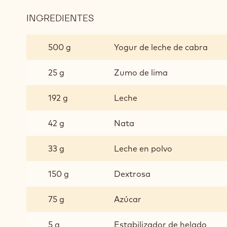
INGREDIENTES
:
SORBETE
YOGUR
500 g
Yogur de leche de cabra
DE
LECHE
25 g
Zumo de lima
DE
CABRA
192 g
Leche
42 g
Nata
33 g
Leche en polvo
150 g
Dextrosa
75 g
Azúcar
5 g
Estabilizador de helado