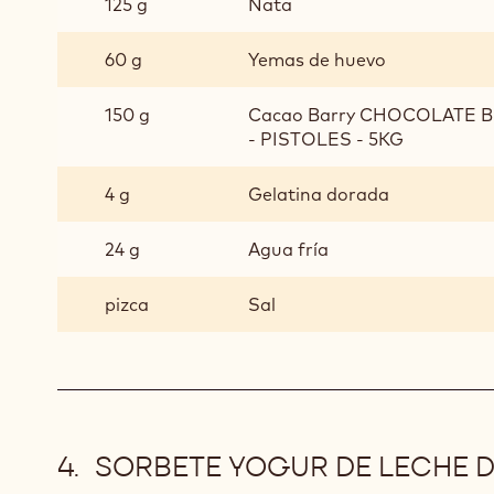
125 g
Nata
60 g
Yemas de huevo
150 g
Cacao Barry CHOCOLATE 
- PISTOLES - 5KG
4 g
Gelatina dorada
24 g
Agua fría
pizca
Sal
SORBETE YOGUR DE LECHE 