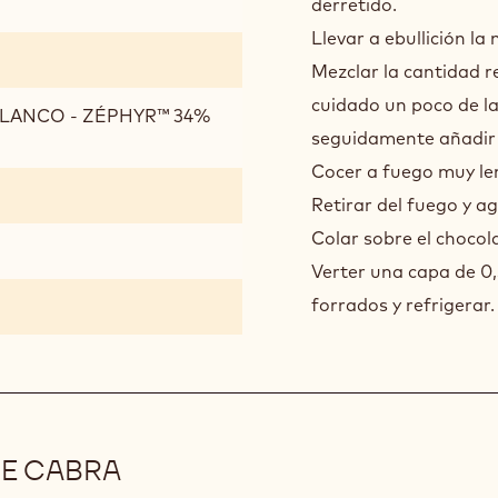
derretido.
Llevar a ebullición la 
Mezclar la cantidad r
cuidado un poco de la
BLANCO - ZÉPHYR™ 34%
seguidamente añadir a
Cocer a fuego muy le
Retirar del fuego y a
Colar sobre el chocol
Verter una capa de 0,
forrados y refrigerar.
DE CABRA