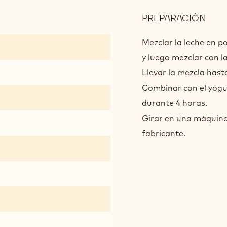
PREPARACIÓN
:
SOR
YOG
Mezclar la leche en pol
DE
y luego mezclar con la
LEC
Llevar la mezcla hast
DE
Combinar con el yogur
CAB
durante 4 horas.
Girar en una máquina 
fabricante.