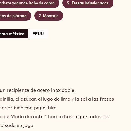
orbete yogur de leche de cabra
Fresas infusionadas
ejas de plátano
Montaje
tema métrico
EEUU
NSOMÉ
SA
un recipiente de acero inoxidable.
inilla, el azúcar, el jugo de lima y la sal a las fresas
perior bien con papel film.
o de María durante 1 hora o hasta que todos los
ulsado su jugo.