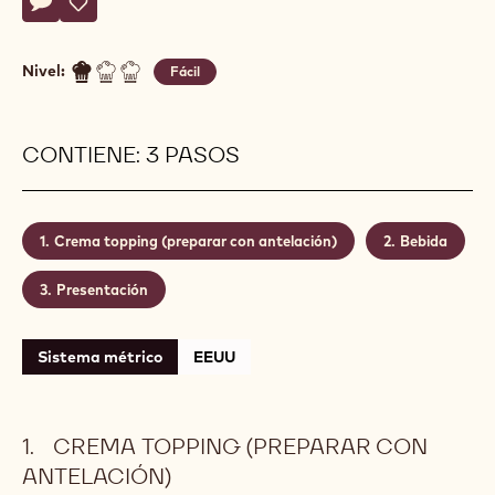
Actions
Escriba un comentario
- Coco Loco
Guardar
- Coco Loco
Nivel:
Fácil
CONTIENE: 3 PASOS
Crema topping (preparar con antelación)
Bebida
Presentación
Sistema métrico
EEUU
CREMA TOPPING (PREPARAR CON
ANTELACIÓN)