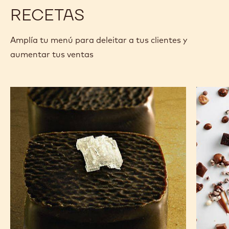
RECETAS
Amplía tu menú para deleitar a tus clientes y
aumentar tus ventas
Chocolates
Anarqui
de
de
los
chocola
Andes