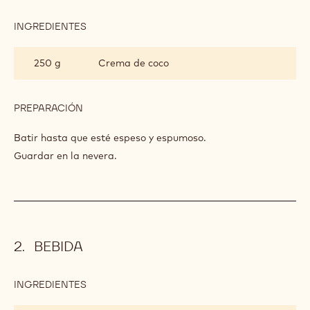
INGREDIENTES
:
CREMA
TOPPING
250 g
Crema de coco
(PREPARAR
CON
ANTELACIÓN)
PREPARACIÓN
:
CREMA
TOPPING
Batir hasta que esté espeso y espumoso.
(PREPARAR
Guardar en la nevera.
CON
ANTELACIÓN)
BEBIDA
INGREDIENTES
:
BEBIDA