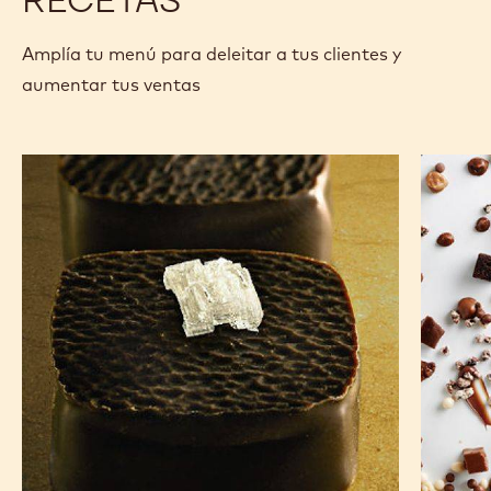
Amplía tu menú para deleitar a tus clientes y
aumentar tus ventas
Chocolates
Anarqui
de
de
los
chocola
Andes