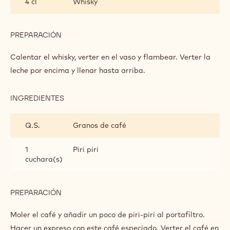
4 cl
Whisky
ESPECIADO
MACCHIATO
PREPARACIÓN
:
CHOCOLATE
CALIENTE
Calentar el whisky, verter en el vaso y flambear. Verter la
ESPECIADO
leche por encima y llenar hasta arriba.
MACCHIATO
INGREDIENTES
:
CHOCOLATE
CALIENTE
Q.S.
Granos de café
ESPECIADO
MACCHIATO
1
Piri piri
cuchara(s)
PREPARACIÓN
:
CHOCOLATE
CALIENTE
Moler el café y añadir un poco de piri-piri al portafiltro.
ESPECIADO
Hacer un expreso con este café especiado. Verter el café en