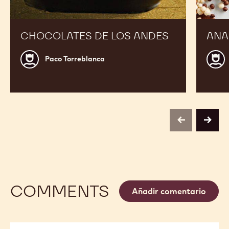
CHOCOLATES DE LOS ANDES
ANA
Paco
Jordi
Paco Torreblanca
Torreblanca
Roca
previous
next
COMMENTS
Añadir comentario