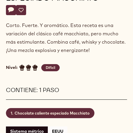
Actions
Escriba un comentario
- Chocolate caliente especiado Macchiato
Guardar
- Chocolate caliente especiado Macchiato
Corto. Fuerte. Y aromático. Esta receta es una
variación del clásico café macchiato, pero mucho
más estimulante. Combina café, whisky y chocolate.
¡Una mezcla explosiva y energizante!
Nivel:
Difícil
CONTIENE: 1 PASO
Chocolate caliente especiado Macchiato
Sistema métrico
EEUU