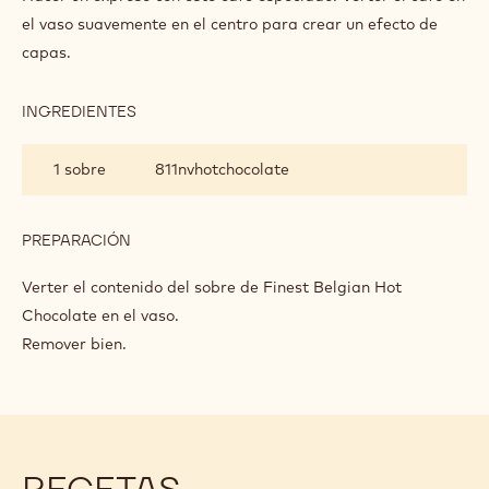
MACCHIATO
el vaso suavemente en el centro para crear un efecto de
capas.
INGREDIENTES
:
CHOCOLATE
CALIENTE
1 sobre
811nvhotchocolate
ESPECIADO
MACCHIATO
PREPARACIÓN
:
CHOCOLATE
CALIENTE
Verter el contenido del sobre de Finest Belgian Hot
ESPECIADO
Chocolate en el vaso.
MACCHIATO
Remover bien.
RECETAS