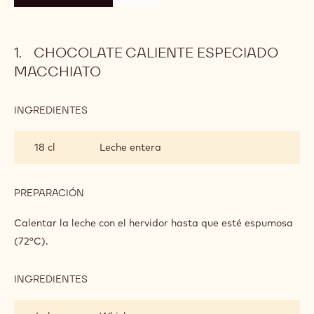
CHOCOLATE CALIENTE ESPECIADO
MACCHIATO
INGREDIENTES
:
CHOCOLATE
CALIENTE
18 cl
Leche entera
ESPECIADO
MACCHIATO
PREPARACIÓN
:
CHOCOLATE
CALIENTE
Calentar la leche con el hervidor hasta que esté espumosa
ESPECIADO
(72°C).
MACCHIATO
INGREDIENTES
:
CHOCOLATE
CALIENTE