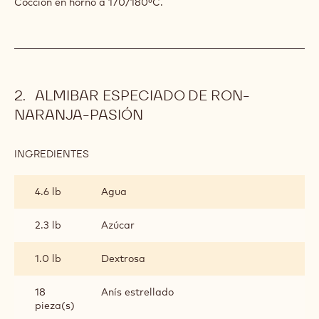
levadura.
Añadir una pequeña parte de huevos hasta obtener una
masa espesa, amasar hasta que adquiera elasticidad.
Añadir el resto de huevos a intervalos.
Dejar reposar a temperatura ambiente hasta que la masa
obtenida doble el tamaño.
Trabajar unos segundos la masa y dosificar en los moldes a
la mitad de su capacidad.
Fermentar en la estufa a unos 28ºC.
Cocción en horno a 170/180ºC.
ALMIBAR ESPECIADO DE RON-
NARANJA-PASIÓN