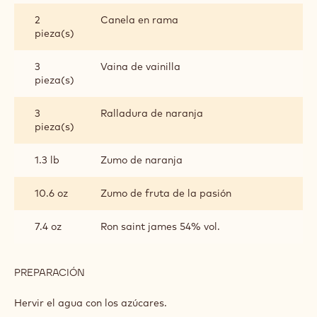
INGREDIENTES
:
ALMIBAR
ESPECIADO
4.6 lb
Agua
DE
RON-
NARANJA-
2.3 lb
Azúcar
PASIÓN
1.0 lb
Dextrosa
18
Anís estrellado
pieza(s)
2
Canela en rama
pieza(s)
3
Vaina de vainilla
pieza(s)
3
Ralladura de naranja
pieza(s)