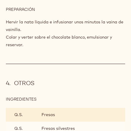
TRUFA MONTADA ZÉPHYR
INGREDIENTES
:
TRUFA
MONTADA
2.2 lb
Nata
ZÉPHYR
14.1 oz
Cacao Barry CHOCOLATE BLANCO -
ZÉPHYR™ 34% - PISTOLES - 5KG
PREPARACIÓN
:
TRUFA
MONTADA
Hervir la nata líquida e infusionar unos minutos la vaina de
ZÉPHYR
vainilla.
Colar y verter sobre el chocolate blanco, emulsionar y
reservar.