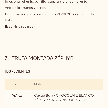
1.3 lb
Zumo de naranja
10.6 oz
Zumo de fruta de la pasión
7.4 oz
Ron saint james 54% vol.
PREPARACIÓN
:
ALMIBAR
ESPECIADO
Hervir el agua con los azúcares.
DE
Infusionar el anís, vainilla, canela y piel de naranja.
RON-
Añadir los zumos y el ron.
NARANJA-
PASIÓN
Calentar si es necesario a unos 70/80ºC y embeber los
baba.
Escurrir y reservar.