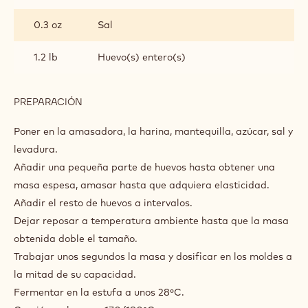
INGREDIENTES
:
MASA
BABÁ
14.1 oz
Harina de trigo integral
4.9 oz
Mantequilla
0.8 oz
Levadura
0.7 oz
Azúcar
0.3 oz
Sal
1.2 lb
Huevo(s) entero(s)
PREPARACIÓN
:
MASA
BABÁ
Poner en la amasadora, la harina, mantequilla, azúcar, sal y