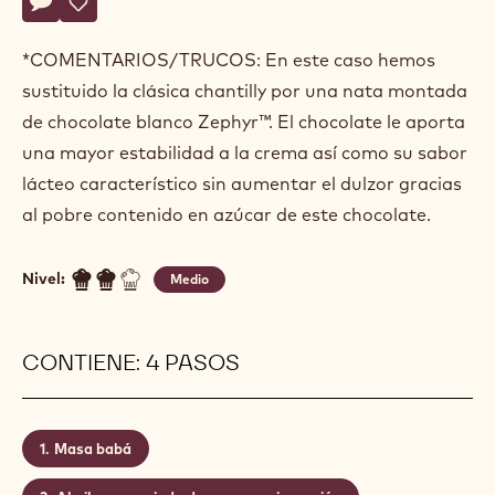
Ramon
RAMON MORATO
Morato
BABÁ AL RON Y FRUTAS
Actions
Escriba un comentario
- Babá al ron y frutas
Guardar
- Babá al ron y frutas
*COMENTARIOS/TRUCOS: En este caso hemos
sustituido la clásica chantilly por una nata montada
de chocolate blanco Zephyr™. El chocolate le aporta
una mayor estabilidad a la crema así como su sabor
lácteo característico sin aumentar el dulzor gracias
al pobre contenido en azúcar de este chocolate.