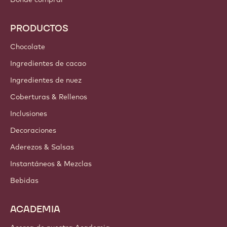
Callebaut
Recetas
Tendencias e Inspiración
Sostenibilidad
Acerca de nosotros
Barry Callebaut Group
Contáctanos
Newsletter
Dónde comprar
PRODUCTOS
Chocolate
Ingredientes de cacao
Ingredientes de nuez
Coberturas & Rellenos