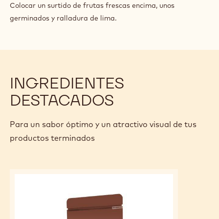
Q.S.
Cáscara de lima
Q.S.
Cresta de atsina
PREPARACIÓN
:
OTROS
Una vez hidratado el baba con el almíbar, escurrir unos
minutos.
Dosificar un zigzag de nata montada a lo largo del baba.
Colocar un surtido de frutas frescas encima, unos
germinados y ralladura de lima.
INGREDIENTES