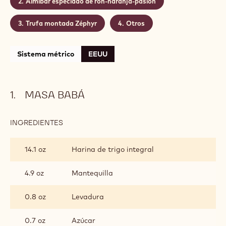
Nivel:
Medio
CONTIENE: 4 PASOS
Masa babá
Almibar especiado de ron-naranja-pasión
Trufa montada Zéphyr
Otros
Sistema métrico
EEUU
MASA BABÁ