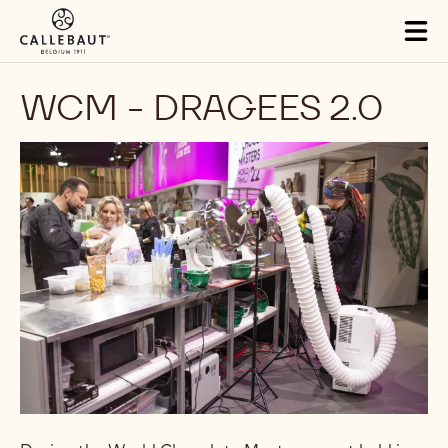
Skip to main content
Tog
mai
nav
WCM - DRAGEES 2.0