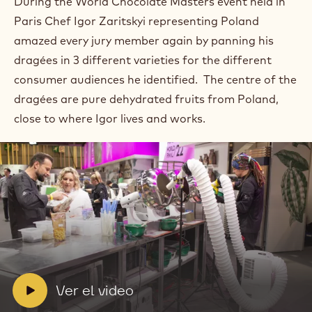
During the World Chocolate Masters event held in
Paris Chef Igor Zaritskyi representing Poland
amazed every jury member again by panning his
dragées in 3 different varieties for the different
consumer audiences he identified.⁠ ⁠ The centre of the
dragées are pure dehydrated fruits from Poland,
close to where Igor lives and works.
Ver
el
video:
Ver
el
V
Ver el video
video
i