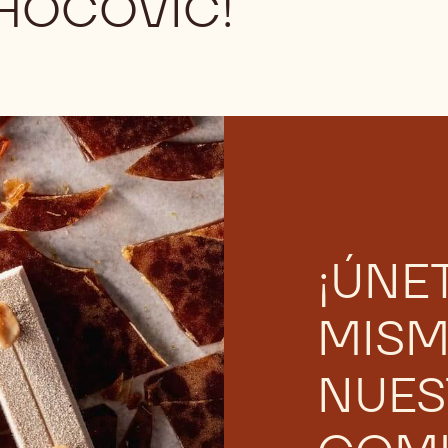
HOCOVIC!
¡ÚNE
MISM
NUES