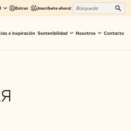
Búsqueda
l
Entrar
¡Inscríbete ahora!
Búsq
ias e inspiración
Sostenibilidad
Nosotros
Contacto
ЛЯ