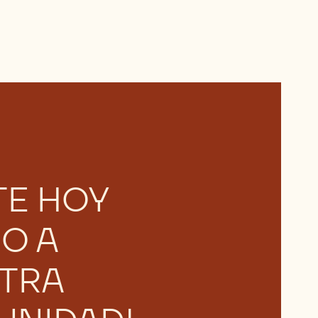
TE HOY
O A
TRA