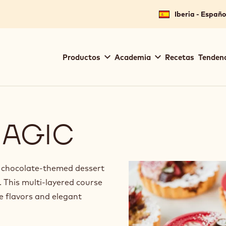
Iberia - Españo
Main
Productos
Academia
Recetas
Tendenc
navigation
Callebaut
MAGIC
t chocolate-themed dessert
. This multi-layered course
ve flavors and elegant