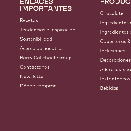
ENLACES
PRODUC
Footer
IMPORTANTES
Callebaut
Chocolate
Recetas
s
Ingredientes
Tendencias e Inspiración
Ingredientes 
Sostenibilidad
Coberturas &
Acerca de nosotros
Inclusiones
Barry Callebaut Group
Decoracione
Contáctanos
Aderezos & S
Newsletter
Instantáneos
Dónde comprar
Bebidas