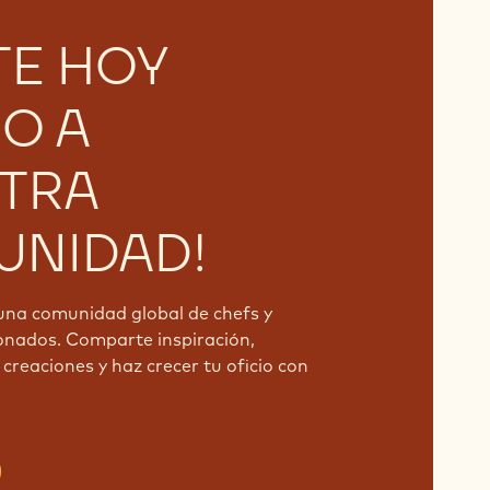
TE HOY
O A
TRA
NIDAD!
una comunidad global de chefs y
onados. Comparte inspiración,
creaciones y haz crecer tu oficio con