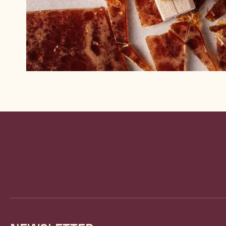
Website
info