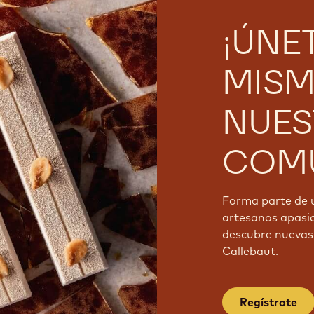
¡ÚNE
MISM
NUES
COMU
Forma parte de 
artesanos apasi
descubre nuevas 
Callebaut.
Regístrate