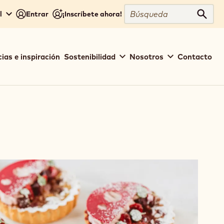
Búsqueda
l
Entrar
¡Inscríbete ahora!
Búsq
ias e inspiración
Sostenibilidad
Nosotros
Contacto