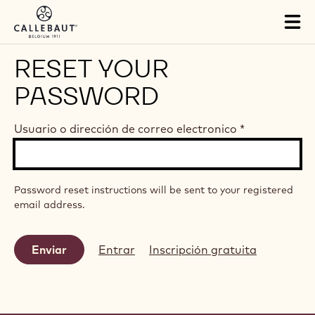
Skip to main content
Tog
mai
nav
RESET YOUR
PASSWORD
Usuario o dirección de correo electronico
*
Password reset instructions will be sent to your registered
email address.
Entrar
Inscripción gratuita