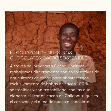
• Facilidad de dosificación y fundido y un
atemperado fiable.
• Consistencia crujiente, brillo y contracción
siempre perfectos.
• Un sabor a chocolate que permite un amplio
abanico de opciones de maridaje.
• Diferentes fluideces para incluso las
aplicaciones más específicas, desde
coberturas finas hasta grajeados.