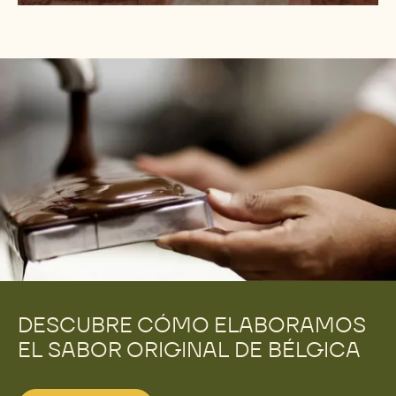
EL CORAZÓN DE NUESTROS
CHOCOLATES: CACAO SOSTENIBLE
A través del programa Cocoa Horizons,
trabajamos directamente con cooperativas de
agricultores de cacao para abastecernos
exclusivamente de habas de cacao 100 %
sostenibles y con trazabilidad, con las que
elaborar el licor de cacao de Callebaut, que es
el corazón y el alma de nuestro chocolate.