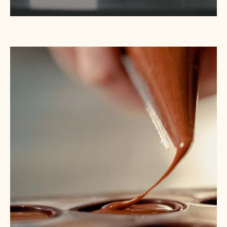
Juntos, mantenemos la llama encendida. Nos
dedicamos a que una de las profesiones más
maravillosas del mundo siga viva, evolucione y
crezca. No solo elaborando un chocolate cada
vez mejor para conquistar logros personales y
éxitos empresariales, sino también creando un
futuro mejor con todos y para todos, desde los
agricultores del cacao hasta los artesanos, los
chefs y sus clientes. TOGETHER WE CRAFT AT
OUR BEST.