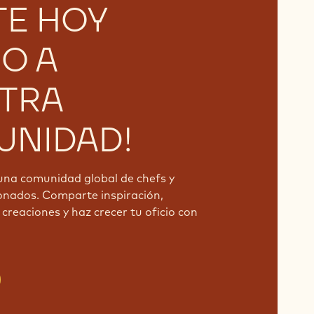
TE HOY
O A
TRA
NIDAD!
una comunidad global de chefs y
onados. Comparte inspiración,
creaciones y haz crecer tu oficio con