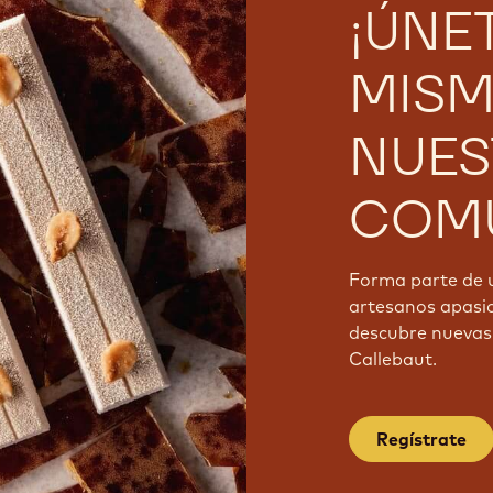
¡ÚNE
MISM
NUES
COMU
Forma parte de 
artesanos apasi
descubre nuevas 
Callebaut.
Regístrate