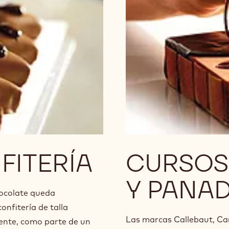
FITERÍA
CURSOS
Y PANAD
hocolate queda
onfitería de talla
Las marcas Callebaut, Ca
mente, como parte de un