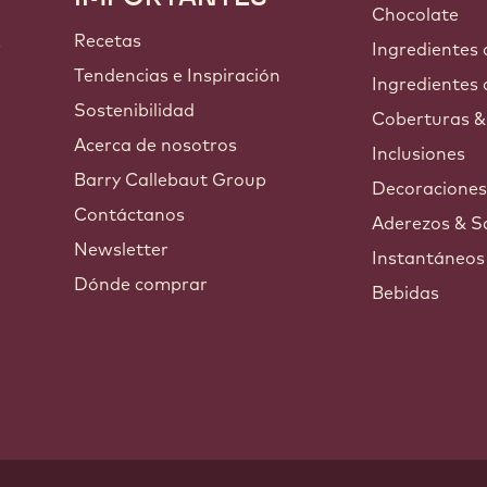
Callebaut
Chocolate
Recetas
s
Ingredientes
Tendencias e Inspiración
Ingredientes 
Sostenibilidad
Coberturas &
Acerca de nosotros
Inclusiones
Barry Callebaut Group
Decoracione
Contáctanos
Aderezos & S
Newsletter
Instantáneos
Dónde comprar
Bebidas