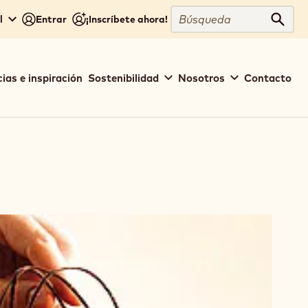
Búsqueda
l
Entrar
¡Inscríbete ahora!
Búsq
ias e inspiración
Sostenibilidad
Nosotros
Contacto