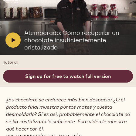
Reproducir
video:
Atemperado:
V
Atemperado: Cómo recuperar un
Cómo
i
chocolate insuficientemente
recuperar
d
cristalizado
un
chocolate
e
insuficientemente
o
Tutorial
cristalizado
:
Sign up for free to watch full version
¿Su chocolate se endurece más bien despacio? ¿O el
producto final muestra puntos mates y cuesta
desmoldarlo? Si es así, probablemente el chocolate no
se ha cristalizado lo suficiente. Este vídeo le muestra
qué hacer con él.