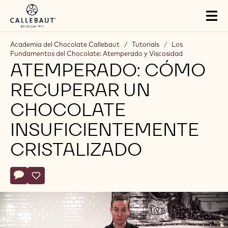
Skip to main content
Tog
mai
nav
Academia del Chocolate Callebaut
/
Tutorials
/
Los
Fundamentos del Chocolate: Atemperado y Viscosidad
ATEMPERADO: CÓMO
RECUPERAR UN
CHOCOLATE
INSUFICIENTEMENTE
CRISTALIZADO
Actions
Escribe un comentario
- Atemperado: Cómo recuperar un chocolate insuficientemen
Salvar
- Atemperado: Cómo recuperar un chocolate insuficien