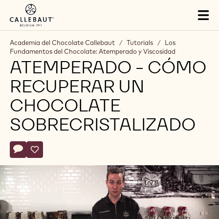
Skip to main content
Tog
mai
nav
Academia del Chocolate Callebaut
/
Tutorials
/
Los
Fundamentos del Chocolate: Atemperado y Viscosidad
ATEMPERADO - CÓMO
RECUPERAR UN
CHOCOLATE
SOBRECRISTALIZADO
Actions
Escribe un comentario
- Atemperado - Cómo recuperar un chocolate sobrecristaliz
Salvar
- Atemperado - Cómo recuperar un chocolate sobrecris