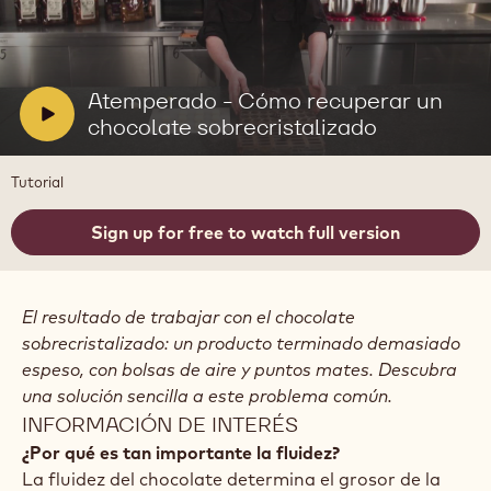
Reproducir
video:
Atemperado
-
V
Atemperado - Cómo recuperar un
Cómo
i
chocolate sobrecristalizado
recuperar
un
d
chocolate
e
Tutorial
sobrecristalizado
o
:
Sign up for free to watch full version
El resultado de trabajar con el chocolate
sobrecristalizado: un producto terminado demasiado
espeso, con bolsas de aire y puntos mates. Descubra
una solución sencilla a este problema común.
INFORMACIÓN DE INTERÉS
¿Por qué es tan importante la fluidez?
La fluidez del chocolate determina el grosor de la