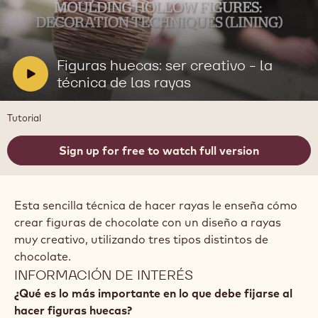
Reproducir
video:
Figuras
huecas:
V
Figuras huecas: ser creativo - la
ser
i
técnica de las rayas
creativo
-
d
la
e
Tutorial
técnica
o
de
las
:
Sign up for free to watch full version
rayas
Esta sencilla técnica de hacer rayas le enseña cómo
crear figuras de chocolate con un diseño a rayas
muy creativo, utilizando tres tipos distintos de
chocolate.
INFORMACIÓN DE INTERÉS
¿Qué es lo más importante en lo que debe fijarse al
hacer figuras huecas?