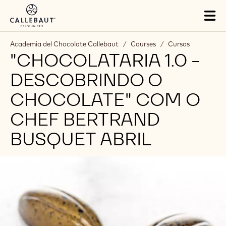
Skip to main content
Tog
mai
nav
Academia del Chocolate Callebaut
/
Courses
/
Cursos
"CHOCOLATARIA 1.0 -
DESCOBRINDO O
CHOCOLATE" COM O
CHEF BERTRAND
BUSQUET ABRIL