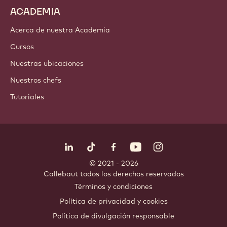
ACADEMIA
Acerca de nuestra Academia
Cursos
Nuestras ubicaciones
Nuestros chefs
Tutoriales
Síguenos
LinkedIn
TikTok
Opens in a new window.
Opens in a new window.
Facebook
YouTube
Opens in a new window
Instagram
Opens in a new w
Opens in
© 2021 - 2026
Callebaut
.
todos los derechos reservados
Footer
Términos y condiciones
-
Política de privacidad y cookies
meta
Política de divulgación responsable
navigation