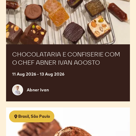
Ivan
Agosto
CHOCOLATARIA E CONFISERIE COM
O CHEF ABNER IVAN AGOSTO
11 Aug 2026 - 13 Aug 2026
Abner
Abner Ivan
Ivan
Chocolataria
Brasil, São Paulo
1.0
-
Descobrindo