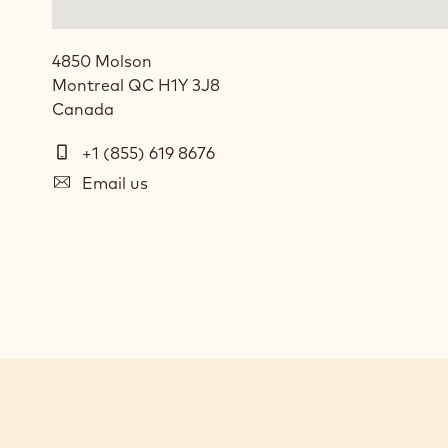
4850 Molson
Montreal
QC
H1Y 3J8
Canada
Telephone
+1 (855) 619 8676
E-
Email us
mail
Social
media