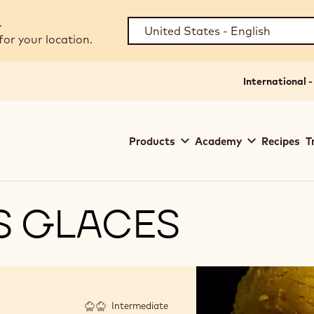
.
for your location.
International -
Main
Products
Academy
Recipes
T
navigation
Callebaut
S GLACES
Intermediate