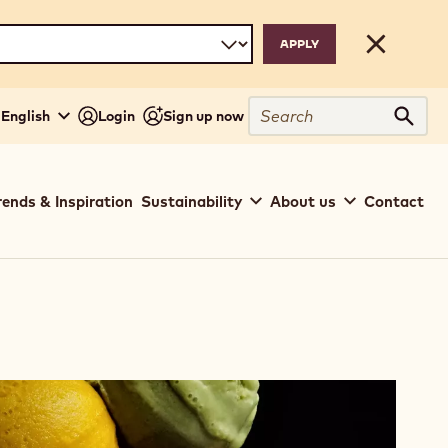
Close
Search
 English
Login
Sign up now
Sear
rends & Inspiration
Sustainability
About us
Contact