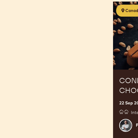
Confiserie
Canad
chocolaté
CONF
CHO
22 Sep 2
Int
Philipp
Vancay