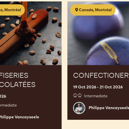
s
Confectionery
a, Montréal
Canada, Montréal
es
2.0
ISERIES
CONFECTIONERY
COLATÉES
19 Oct 2026 - 21 Oct 2026
026
Intermediate
ermediate
Philippe
Philippe Vancayseel
Vancayseele
e
Philippe Vancayseele
seele