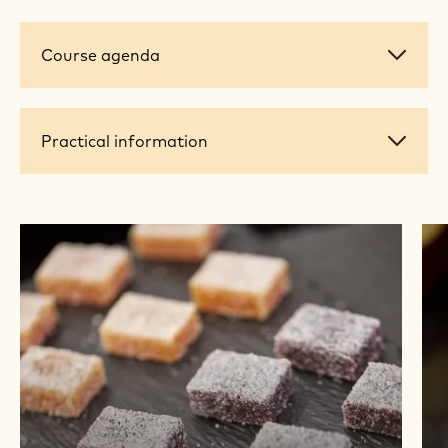
Course
Course agenda
agenda
Practical
Practical information
information