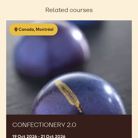
a
a
Related courses
new
new
window.
window.
Confectionery
Canada, Montréal
2.0
CONFECTIONERY 2.0
19 Oct 2026 - 21 Oct 2026