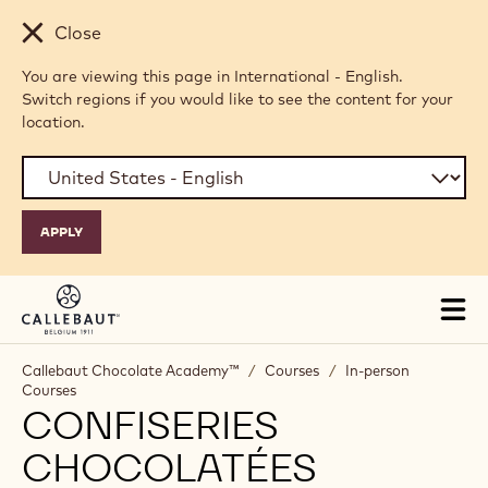
Skip to main content
Close
You are viewing this page in International - English.
Switch regions if you would like to see the content for your
location.
Tog
mai
nav
Callebaut Chocolate Academy™
/
Courses
/
In-person
Courses
CONFISERIES
CHOCOLATÉES