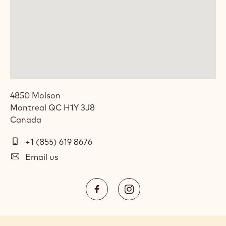
4850 Molson
Montreal
QC
H1Y 3J8
Canada
Telephone
+1 (855) 619 8676
E-
Email us
mail
Social
https://www.facebook.com/Cal
https://www.instagram.
media
Opens
Opens
in
in