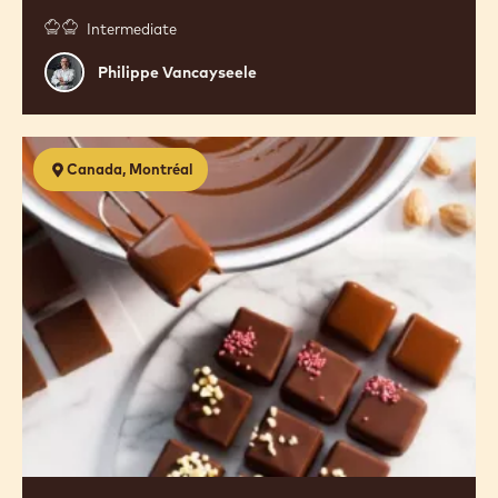
Intermediate
Philippe
Philippe Vancayseele
Vancayseele
Chocolate
Canada, Montréal
Fundamentals
-
English