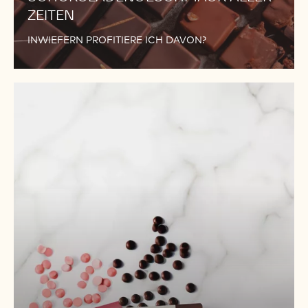
ZEITEN
INWIEFERN PROFITIERE ICH DAVON?
WARUM
WIR
UNS
MIT
DER
811
NICHT
ZUFRIEDEN
GEGEBEN
HABEN!