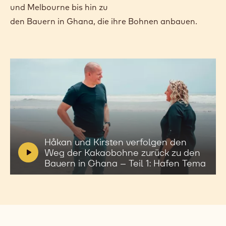
und Melbourne bis hin zu
den Bauern in Ghana, die ihre Bohnen anbauen.
Video
abspielen:
Håkan
V
Håkan und Kirsten verfolgen den
und
i
Weg der Kakaobohne zurück zu den
Kirsten
d
Bauern in Ghana – Teil 1: Hafen Tema
verfolgen
e
den
o
Weg
der
:
Kakaobohne
zurück
zu