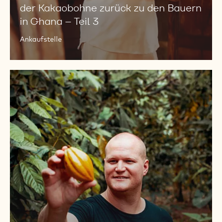
Teil
der Kakaobohne zurück zu den Bauern
3
in Ghana – Teil 3
Ankaufstelle
Håkan
und
Kirsten
verfolgen
den
Weg
der
Kakaobohne
zurück
zu
den
Bauern
in