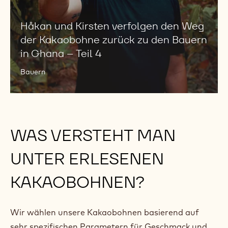
Ghana
–
Håkan und Kirsten verfolgen den Weg
Teil
der Kakaobohne zurück zu den Bauern
4
in Ghana – Teil 4
Bauern
WAS VERSTEHT MAN
UNTER ERLESENEN
KAKAOBOHNEN?
Wir wählen unsere Kakaobohnen basierend auf
sehr spezifischen Parametern für Geschmack und