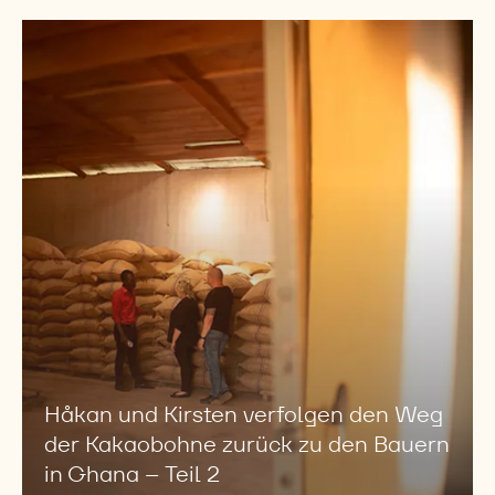
den
Bauern
Håkan
in
und
Ghana
Kirsten
–
Teil
verfolgen
1:
den
Hafen
Weg
Tema
der
Kakaobohne
zurück
zu
den
Bauern
in
Ghana
–
Håkan und Kirsten verfolgen den Weg
Teil
der Kakaobohne zurück zu den Bauern
2
in Ghana – Teil 2