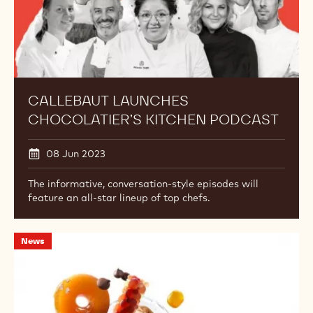
CALLEBAUT LAUNCHES
CHOCOLATIER’S KITCHEN PODCAST
08 Jun 2023
The informative, conversation-style episodes will
feature an all-star lineup of top chefs.
Theme
News
for
World
Chocolate
Masters