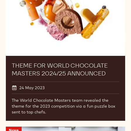
2024/25
Announced
THEME FOR WORLD CHOCOLATE
MASTERS 2024/25 ANNOUNCED
24 May 2023
The World Chocolate Masters team revealed the
theme for the 2023 competition via a fun puzzle box
sent to top chefs.
New
News