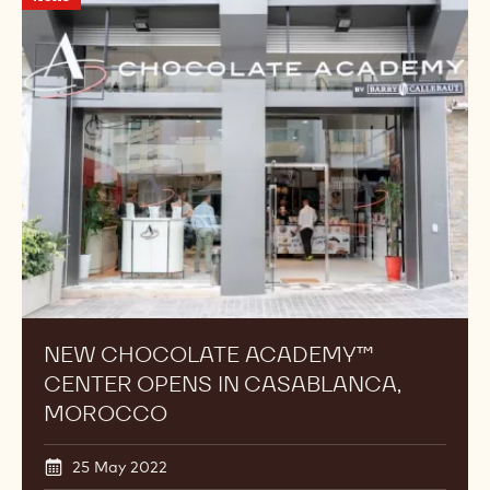
Chocolate
Academy™
Center
Opens
in
Casablanca,
Morocco
NEW CHOCOLATE ACADEMY™
CENTER OPENS IN CASABLANCA,
MOROCCO
25 May 2022