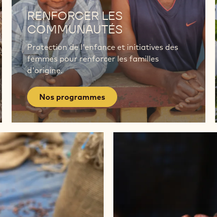
programmes
RENFORCER LES
COMMUNAUTÉS
Protection de l'enfance et initiatives des
femmes pour renforcer les familles
d'origine.
Nos programmes
Ce
qui
fait
la
différence