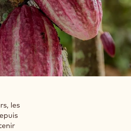
s, les
Depuis
tenir