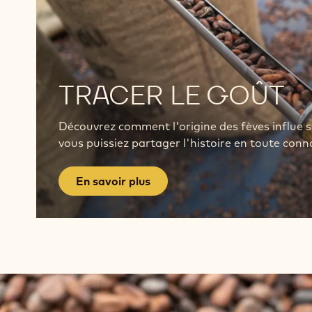
En
savoir
TRACER LE GOÛT
plus
Découvrez comment l'origine des fèves influe su
vous puissiez partager l'histoire en toute conn
En savoir plus