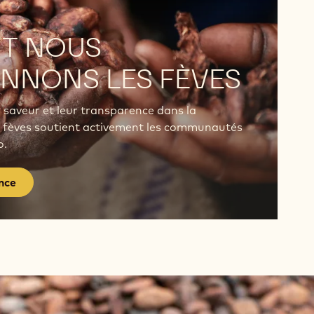
T NOUS
ONNONS LES FÈVES
 saveur et leur transparence dans la
es fèves soutient activement les communautés
o.
ence