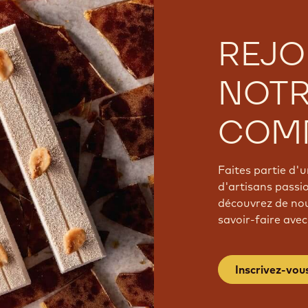
REJO
NOT
COM
Faites partie d
d'artisans passi
découvrez de nou
savoir-faire avec
Inscrivez-vou