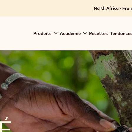
North Africa - Fran
Main
Produits
Académie
Recettes
Tendances
navigation
Callebaut
É