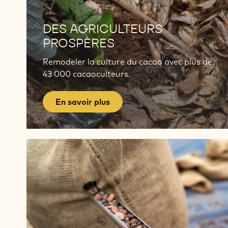
En
savoir
DES AGRICULTEURS
plus
PROSPÈRES
Remodeler la culture du cacao avec plus de
43 000 cacaoculteurs.
En savoir plus
En
savoir
plus