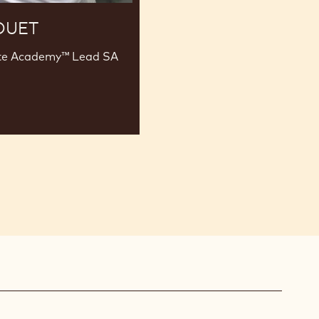
QUET
ate Academy™ Lead SA