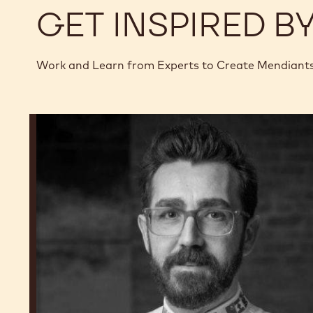
GET INSPIRED B
Work and Learn from Experts to Create Mendiant
Dimitri
Fayard