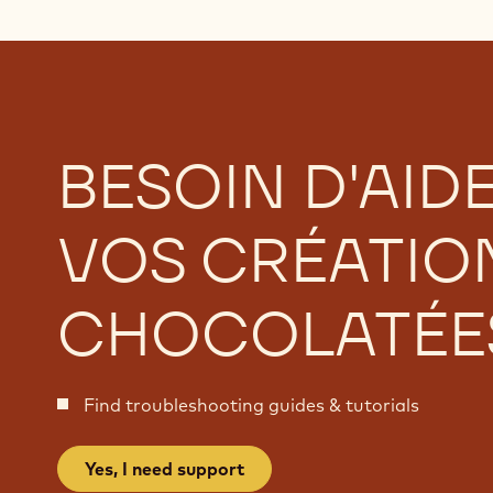
BESOIN D'AID
VOS CRÉATIO
CHOCOLATÉES
Find troubleshooting guides & tutorials
Yes, I need support