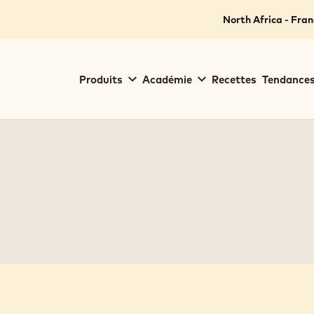
North Africa - Fran
Main
Produits
Académie
Recettes
Tendances
navigation
Callebaut