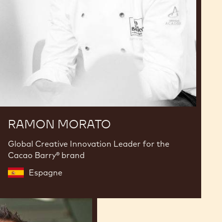
RAMON MORATO
Global Creative Innovation Leader for the
Cacao Barry® brand
Espagne