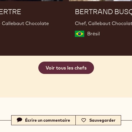
ERTRE
BERTRAND BUS
- Callebaut Chocolate
Chef, Callebaut Chocol
Brésil
Voir tous les chefs
Écrire un commentaire
Sauvegarder
-
-
c
c