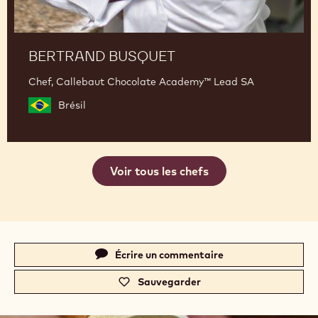
BERTRAND BUSQUET
Chef, Callebaut Chocolate Academy™ Lead SA
Brésil