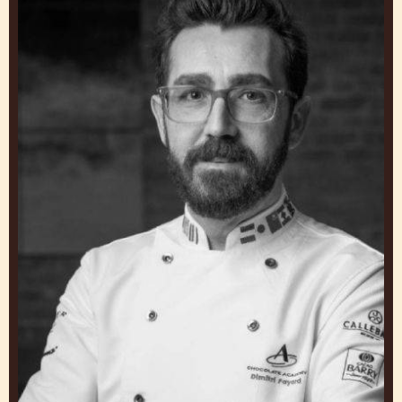
GET INSPIRED BY OUR
CHEFS
Work and Learn from Experts to Create Desserts
glacés that Make You Stand Out
Dimitri
Fayard