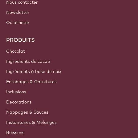
North Africa - Français
LIENS IMPORTANTS
Footer
Callebaut
Recettes
Tendances & Inspiration
Durabilité
A propos de nous
Groupe Barry Callebaut
Nous contacter
Newsletter
Où acheter
PRODUITS
Chocolat