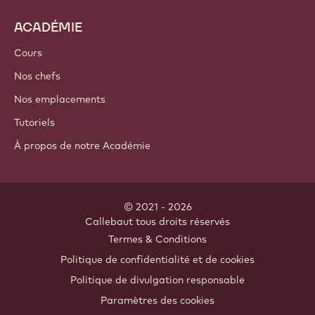
Ingrédients de cacao
Ingrédients à base de noix
Enrobages & Garnitures
Inclusions
Décorations
Nappages & Sauces
Instantanés & Mélanges
Boissons
ACADÉMIE
Cours
Nos chefs
Nos emplacements
Tutoriels