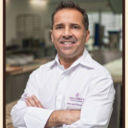
NICOLAS DUTERTRE
Directeur Technique - Callebaut Chocolate Academy™
Montreal
Canada
Bertrand
Busquet