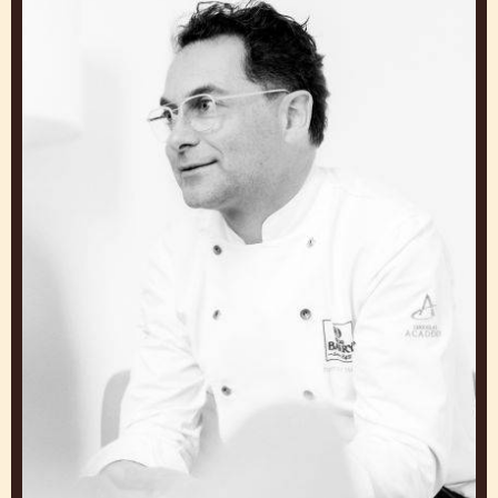
PHILIPPE VANCAYSEELE
Maître Chocolatier Senior Académie du Chocolat
Callebaut de Montréal
Canada
Ramon
Morato