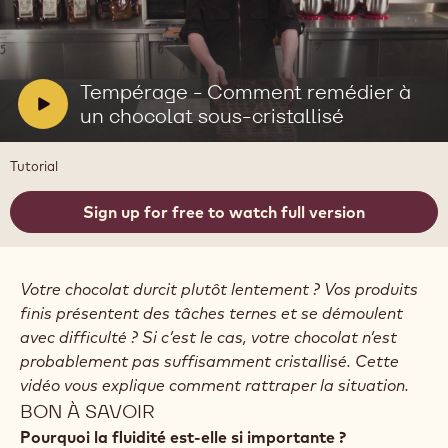
Lire
la
vidéo:
Tempérage
V
Tempérage - Comment remédier à
-
i
un chocolat sous-cristallisé
Comment
remédier
d
à
e
Tutorial
un
o
chocolat
sous-
:
Sign up for free to watch full version
cristallisé
Votre chocolat durcit plutôt lentement ? Vos produits
finis présentent des tâches ternes et se démoulent
avec difficulté ? Si c’est le cas, votre chocolat n’est
probablement pas suffisamment cristallisé. Cette
vidéo vous explique comment rattraper la situation.
BON À SAVOIR
Pourquoi la fluidité est-elle si importante ?