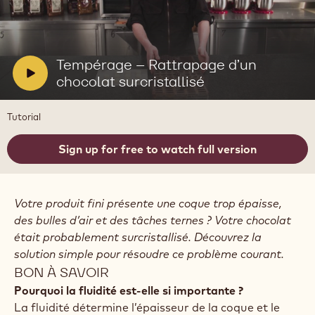
Lire
la
vidéo:
Tempérage
V
Tempérage – Rattrapage d’un
–
i
chocolat surcristallisé
Rattrapage
d’un
d
chocolat
e
Tutorial
surcristallisé
o
:
Sign up for free to watch full version
Votre produit fini présente une coque trop épaisse,
des bulles d’air et des tâches ternes ? Votre chocolat
était probablement surcristallisé. Découvrez la
solution simple pour résoudre ce problème courant.
BON À SAVOIR
Pourquoi la fluidité est-elle si importante ?
La fluidité détermine l’épaisseur de la coque et le