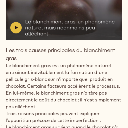
Lire
la
vidéo:
V
Le blanchiment gras, un phénomène
Le
i
naturel mais néanmoins peu
blanchiment
d
alléchant
gras,
e
un
o
phénomène
Les trois causes principales du blanchiment
naturel
:
mais
gras
néanmoins
Le blanchiment gras est un phénomène naturel
peu
alléchant
entrainant inévitablement la formation d'une
pellicule gris-blanc sur n’importe quel produit en
chocolat. Certains facteurs accélèrent le processus.
En lui-même, le blanchiment gras n’altère pas
directement le goût du chocolat ; il n’est simplement
pas alléchant.
Trois raisons principales peuvent expliquer
l’apparition précoce de cette imperfection :
Le blanchiment gras survient quand le chocolat n’a