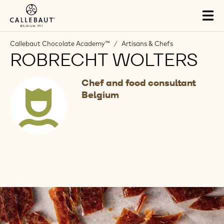
Skip to main content
Tog
mai
nav
Callebaut Chocolate Academy™
/
Artisans & Chefs
ROBRECHT WOLTERS
Chef and food consultant
Belgium