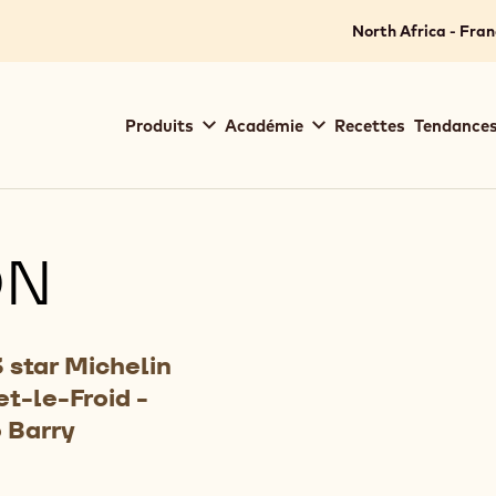
North Africa - Fran
Main
Produits
Académie
Recettes
Tendances
navigation
Callebaut
ON
 star Michelin
t-le-Froid -
 Barry