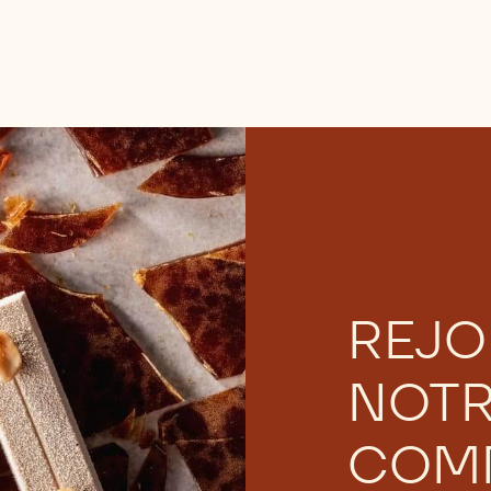
REJO
NOT
COM